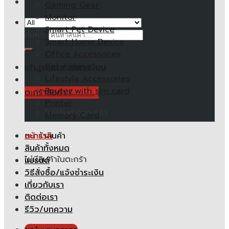
Gaming Gear
Monitor
Smart Pet Device
ค้นหา:
Smart Home Device
Office Accessories
Networking
เข้าสู่ระบบ / ลงทะเบียน
Lifestyle Accessories
Router with sim card
ตะกร้าสินค้า /
0.00
฿
Printer
ไม่มีสินค้าในตะกร้า
Memory Card
หน้าแรก
ตะกร้าสินค้า
สินค้าทั้งหมด
ไม่มีสินค้าในตะกร้า
แบรนด์
วิธีสั่งซื้อ/แจ้งชำระเงิน
เกี่ยวกับเรา
ติดต่อเรา
รีวิว/บทความ