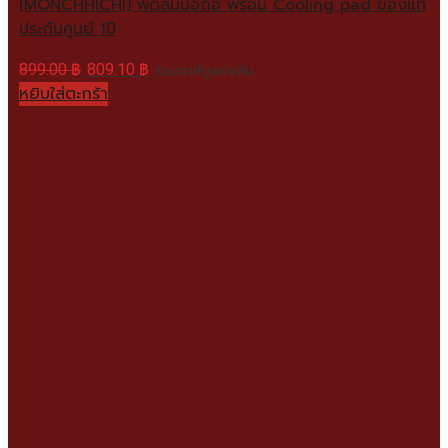
[MONCHHICHI] พัดลมมือถือ พร้อม Cooling pad ของแท้
ประกันศูนย์ 1ปี
899.00
฿
809.10
฿
รวมภาษีมูลค่าเพิ่ม
หยิบใส่ตะกร้า