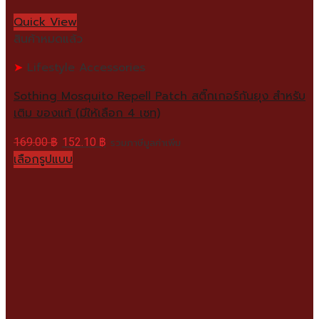
Quick View
สินค้าหมดแล้ว
Lifestyle Accessories
Sothing Mosquito Repell Patch สติ๊กเกอร์กันยุง สำหรับ
เติม ของแท้ (มีให้เลือก 4 เซท)
169.00
฿
152.10
฿
รวมภาษีมูลค่าเพิ่ม
เลือกรูปแบบ