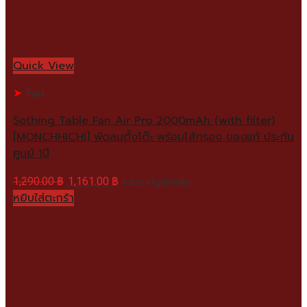
Quick View
Fan
Sothing Table Fan Air Pro 2000mAh (with filter)
[MONCHHICHI] พัดลมตั้งโต๊ะ พร้อมไส้กรอง ของแท้ ประกัน
ศูนย์ 1ปี
1,290.00
฿
1,161.00
฿
รวมภาษีมูลค่าเพิ่ม
หยิบใส่ตะกร้า