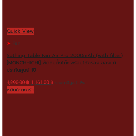
Quick View
Fan
Sothing Table Fan Air Pro 2000mAh (with filter)
[MONCHHICHI] พัดลมตั้งโต๊ะ พร้อมไส้กรอง ของแท้
ประกันศูนย์ 1ปี
1,290.00
฿
1,161.00
฿
รวมภาษีมูลค่าเพิ่ม
หยิบใส่ตะกร้า