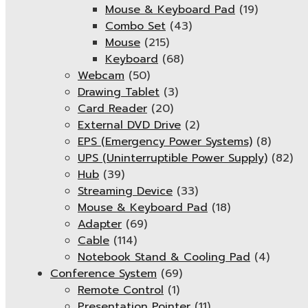
Mouse & Keyboard Pad
(19)
Combo Set
(43)
Mouse
(215)
Keyboard
(68)
Webcam
(50)
Drawing Tablet
(3)
Card Reader
(20)
External DVD Drive
(2)
EPS (Emergency Power Systems)
(8)
UPS (Uninterruptible Power Supply)
(82)
Hub
(39)
Streaming Device
(33)
Mouse & Keyboard Pad
(18)
Adapter
(69)
Cable
(114)
Notebook Stand & Cooling Pad
(4)
Conference System
(69)
Remote Control
(1)
Presentation Pointer
(11)