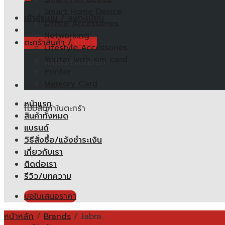
Smart Home Device
เข้าสู่ระบบ / ลงทะเบียน
Office Accessories
Networking
ตะกร้าสินค้า /
0.00
฿
Lifestyle Accessories
Router with sim card
ไม่มีสินค้าในตะกร้า
Printer
Memory Card
ตะกร้าสินค้า
หน้าแรก
ไม่มีสินค้าในตะกร้า
สินค้าทั้งหมด
แบรนด์
วิธีสั่งซื้อ/แจ้งชำระเงิน
เกี่ยวกับเรา
ติดต่อเรา
รีวิว/บทความ
ขอใบเสนอราคา
หน้าหลัก
/
Brands
/
Jabra