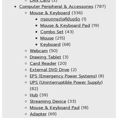
LAN Card
(2)
Computer Peripheral & Accessories
(787)
Mouse & Keyboard
(336)
กรอบตกแต่งคีย์บอร์ด
(1)
Mouse & Keyboard Pad
(19)
Combo Set
(43)
Mouse
(215)
Keyboard
(68)
Webcam
(50)
Drawing Tablet
(3)
Card Reader
(20)
External DVD Drive
(2)
EPS (Emergency Power Systems)
(8)
UPS (Uninterruptible Power Supply)
(82)
Hub
(39)
Streaming Device
(33)
Mouse & Keyboard Pad
(18)
Adapter
(69)