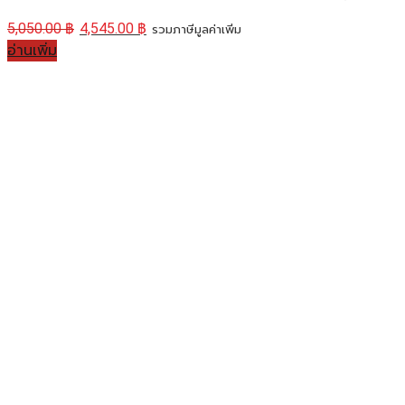
5,050.00
฿
4,545.00
฿
รวมภาษีมูลค่าเพิ่ม
อ่านเพิ่ม