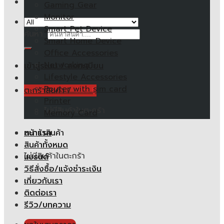
Gaming Gear
Monitor
Smart Pet Device
ค้นหา:
Smart Home Device
Office Accessories
Networking
เข้าสู่ระบบ / ลงทะเบียน
Lifestyle Accessories
Router with sim card
ตะกร้าสินค้า /
0.00
฿
Printer
ไม่มีสินค้าในตะกร้า
Memory Card
หน้าแรก
ตะกร้าสินค้า
สินค้าทั้งหมด
ไม่มีสินค้าในตะกร้า
แบรนด์
วิธีสั่งซื้อ/แจ้งชำระเงิน
เกี่ยวกับเรา
ติดต่อเรา
รีวิว/บทความ