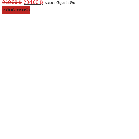
260.00
฿
234.00
฿
รวมภาษีมูลค่าเพิ่ม
หยิบใส่ตะกร้า