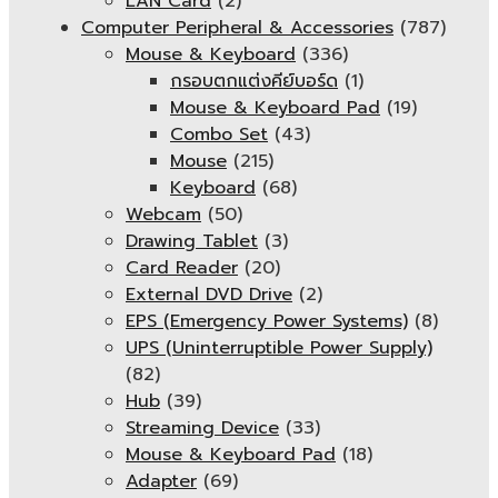
LAN Card
(2)
Computer Peripheral & Accessories
(787)
Mouse & Keyboard
(336)
กรอบตกแต่งคีย์บอร์ด
(1)
Mouse & Keyboard Pad
(19)
Combo Set
(43)
Mouse
(215)
Keyboard
(68)
Webcam
(50)
Drawing Tablet
(3)
Card Reader
(20)
External DVD Drive
(2)
EPS (Emergency Power Systems)
(8)
UPS (Uninterruptible Power Supply)
(82)
Hub
(39)
Streaming Device
(33)
Mouse & Keyboard Pad
(18)
Adapter
(69)