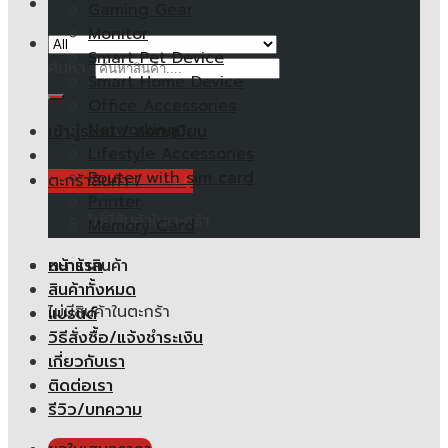
Gaming Gear
Monitor
Smart Pet Device
ค้นหา:
Smart Home Device
Office Accessories
Networking
เข้าสู่ระบบ / ลงทะเบียน
Lifestyle Accessories
Router with sim card
ตะกร้าสินค้า /
0.00
฿
Printer
ไม่มีสินค้าในตะกร้า
Memory Card
หน้าแรก
ตะกร้าสินค้า
สินค้าทั้งหมด
ไม่มีสินค้าในตะกร้า
แบรนด์
วิธีสั่งซื้อ/แจ้งชำระเงิน
เกี่ยวกับเรา
ติดต่อเรา
รีวิว/บทความ