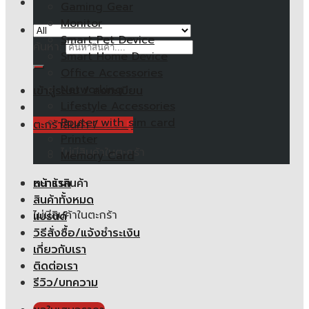
Gaming Gear
Monitor
Smart Pet Device
ค้นหา:
Smart Home Device
Office Accessories
Networking
เข้าสู่ระบบ / ลงทะเบียน
Lifestyle Accessories
Router with sim card
ตะกร้าสินค้า /
0.00
฿
Printer
ไม่มีสินค้าในตะกร้า
Memory Card
หน้าแรก
ตะกร้าสินค้า
สินค้าทั้งหมด
ไม่มีสินค้าในตะกร้า
แบรนด์
วิธีสั่งซื้อ/แจ้งชำระเงิน
เกี่ยวกับเรา
ติดต่อเรา
รีวิว/บทความ