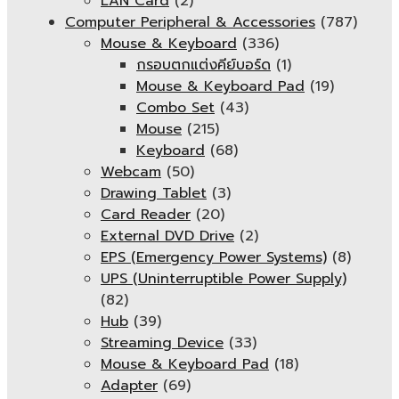
LAN Card
(2)
Computer Peripheral & Accessories
(787)
Mouse & Keyboard
(336)
กรอบตกแต่งคีย์บอร์ด
(1)
Mouse & Keyboard Pad
(19)
Combo Set
(43)
Mouse
(215)
Keyboard
(68)
Webcam
(50)
Drawing Tablet
(3)
Card Reader
(20)
External DVD Drive
(2)
EPS (Emergency Power Systems)
(8)
UPS (Uninterruptible Power Supply)
(82)
Hub
(39)
Streaming Device
(33)
Mouse & Keyboard Pad
(18)
Adapter
(69)