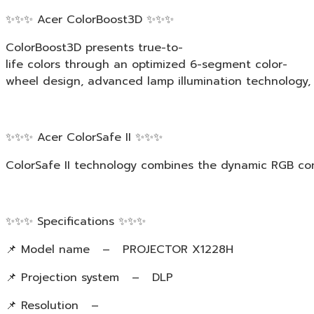
✨✨✨ Acer ColorBoost3D ✨✨✨
ColorBoost3D presents true-to-
life colors through an optimized 6-segment color-
wheel design, advanced lamp illumination technology, 
✨✨✨ Acer ColorSafe II ✨✨✨
ColorSafe II technology combines the dynamic RGB cont
✨✨✨ Specifications ✨✨✨
📌 Model name – PROJECTOR X1228H
📌 Projection system – DLP
📌 Resolution –