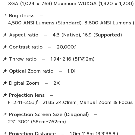
XGA (1,024 x 768) Maximum WUXGA (1,920 x 1,200)
📌 Brightness –
4,500 ANSI Lumens (Standard), 3,600 ANSI Lumens (E
📌 Aspect ratio – 4:3 (Native), 16:9 (Supported)
📌 Contrast ratio – 20,000:1
📌 Throw ratio – 1.94~2.16 (51″@2m)
📌 Optical Zoom ratio – 1.1X
📌 Digital Zoom – 2X
📌 Projection lens –
F=2.41~2.53,f= 21.85 24.01mm, Manual Zoom & Focus
📌 Projection Screen Size (Diagonal) –
23″-300″ (58cm~762cm)
📌 Projection Distance – 1.0m 11.8m (3.3’38.8′)