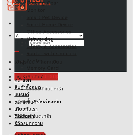
Gaming Gear
Monitor
Smart Pet Device
Smart Home Device
Office Accessories
Networking
ค้นหา:
Lifestyle Accessories
Router with sim card
Printer
เข้าสู่ระบบ / ลงทะเบียน
Memory Card
ตะกร้าสินค้า /
0.00
฿
หน้าแรก
สินค้าทั้งหมด
ไม่มีสินค้าในตะกร้า
แบรนด์
วิธีสั่งซื้อ/แจ้งชำระเงิน
ตะกร้าสินค้า
เกี่ยวกับเรา
ไม่มีสินค้าในตะกร้า
ติดต่อเรา
รีวิว/บทความ