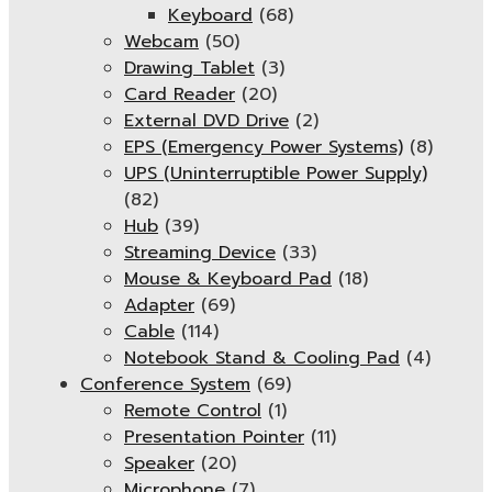
Keyboard
(68)
Webcam
(50)
Drawing Tablet
(3)
Card Reader
(20)
External DVD Drive
(2)
EPS (Emergency Power Systems)
(8)
UPS (Uninterruptible Power Supply)
(82)
Hub
(39)
Streaming Device
(33)
Mouse & Keyboard Pad
(18)
Adapter
(69)
Cable
(114)
Notebook Stand & Cooling Pad
(4)
Conference System
(69)
Remote Control
(1)
Presentation Pointer
(11)
Speaker
(20)
Microphone
(7)