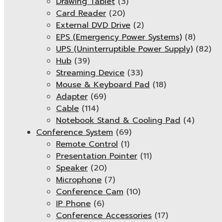
Drawing Tablet
(3)
Card Reader
(20)
External DVD Drive
(2)
EPS (Emergency Power Systems)
(8)
UPS (Uninterruptible Power Supply)
(82)
Hub
(39)
Streaming Device
(33)
Mouse & Keyboard Pad
(18)
Adapter
(69)
Cable
(114)
Notebook Stand & Cooling Pad
(4)
Conference System
(69)
Remote Control
(1)
Presentation Pointer
(11)
Speaker
(20)
Microphone
(7)
Conference Cam
(10)
IP Phone
(6)
Conference Accessories
(17)