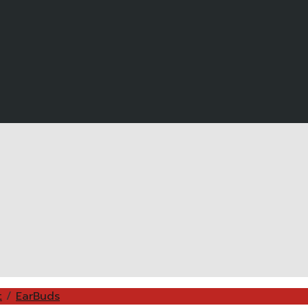
t
/
EarBuds