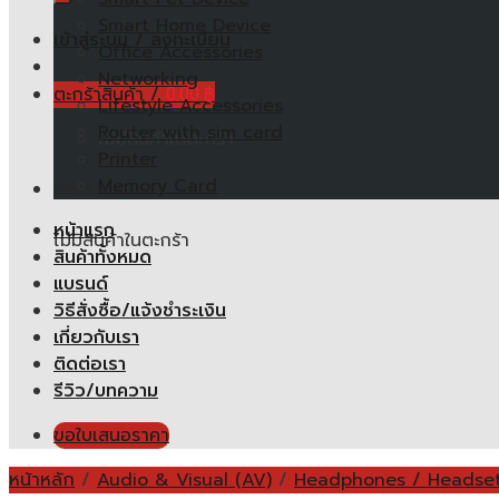
Smart Home Device
เข้าสู่ระบบ / ลงทะเบียน
Office Accessories
Networking
ตะกร้าสินค้า /
0.00
฿
Lifestyle Accessories
Router with sim card
ไม่มีสินค้าในตะกร้า
Printer
Memory Card
ตะกร้าสินค้า
หน้าแรก
ไม่มีสินค้าในตะกร้า
สินค้าทั้งหมด
แบรนด์
วิธีสั่งซื้อ/แจ้งชำระเงิน
เกี่ยวกับเรา
ติดต่อเรา
รีวิว/บทความ
ขอใบเสนอราคา
หน้าหลัก
/
Audio & Visual (AV)
/
Headphones / Headse