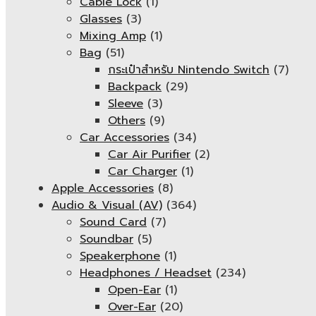
Cable Lock
(1)
Glasses
(3)
Mixing Amp
(1)
Bag
(51)
กระเป๋าสำหรับ Nintendo Switch
(7)
Backpack
(29)
Sleeve
(3)
Others
(9)
Car Accessories
(34)
Car Air Purifier
(2)
Car Charger
(1)
Apple Accessories
(8)
Audio & Visual (AV)
(364)
Sound Card
(7)
Soundbar
(5)
Speakerphone
(1)
Headphones / Headset
(234)
Open-Ear
(1)
Over-Ear
(20)