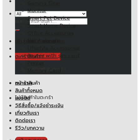
Gaming Gear
Monitor
Smart Pet Device
ค้นหา:
Smart Home Device
Office Accessories
Networking
เข้าสู่ระบบ / ลงทะเบียน
Lifestyle Accessories
Router with sim card
ตะกร้าสินค้า /
0.00
฿
Printer
ไม่มีสินค้าในตะกร้า
Memory Card
หน้าแรก
ตะกร้าสินค้า
สินค้าทั้งหมด
ไม่มีสินค้าในตะกร้า
แบรนด์
วิธีสั่งซื้อ/แจ้งชำระเงิน
เกี่ยวกับเรา
ติดต่อเรา
รีวิว/บทความ