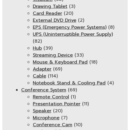
Drawing Tablet
(3)
Card Reader
(20)
External DVD Drive
(2)
EPS (Emergency Power Systems)
(8)
UPS (Uninterruptible Power Supply)
(82)
Hub
(39)
Streaming Device
(33)
Mouse & Keyboard Pad
(18)
Adapter
(69)
Cable
(114)
Notebook Stand & Cooling Pad
(4)
Conference System
(69)
Remote Control
(1)
Presentation Pointer
(11)
Speaker
(20)
Microphone
(7)
Conference Cam
(10)