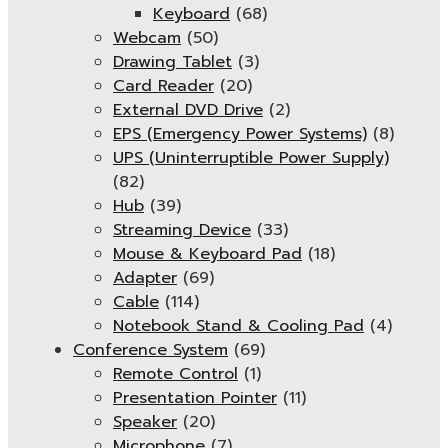
Keyboard
(68)
Webcam
(50)
Drawing Tablet
(3)
Card Reader
(20)
External DVD Drive
(2)
EPS (Emergency Power Systems)
(8)
UPS (Uninterruptible Power Supply)
(82)
Hub
(39)
Streaming Device
(33)
Mouse & Keyboard Pad
(18)
Adapter
(69)
Cable
(114)
Notebook Stand & Cooling Pad
(4)
Conference System
(69)
Remote Control
(1)
Presentation Pointer
(11)
Speaker
(20)
Microphone
(7)