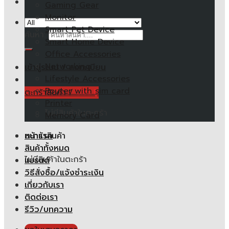
Gaming Gear
Monitor
Smart Pet Device
ค้นหา:
Smart Home Device
Office Accessories
Networking
เข้าสู่ระบบ / ลงทะเบียน
Lifestyle Accessories
Router with sim card
ตะกร้าสินค้า /
0.00
฿
Printer
ไม่มีสินค้าในตะกร้า
Memory Card
หน้าแรก
ตะกร้าสินค้า
สินค้าทั้งหมด
ไม่มีสินค้าในตะกร้า
แบรนด์
วิธีสั่งซื้อ/แจ้งชำระเงิน
เกี่ยวกับเรา
ติดต่อเรา
รีวิว/บทความ