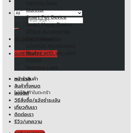
Gaming Gear
Monitor
Smart Pet Device
ค้นหา:
Smart Home Device
Office Accessories
Networking
เข้าสู่ระบบ / ลงทะเบียน
Lifestyle Accessories
Router with sim card
ตะกร้าสินค้า /
0.00
฿
Printer
ไม่มีสินค้าในตะกร้า
Memory Card
หน้าแรก
ตะกร้าสินค้า
สินค้าทั้งหมด
ไม่มีสินค้าในตะกร้า
แบรนด์
วิธีสั่งซื้อ/แจ้งชำระเงิน
เกี่ยวกับเรา
ติดต่อเรา
รีวิว/บทความ