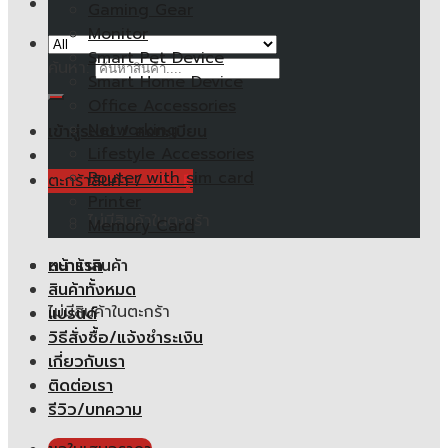
Gaming Gear
Monitor
Smart Pet Device
ค้นหา:
Smart Home Device
Office Accessories
Networking
เข้าสู่ระบบ / ลงทะเบียน
Lifestyle Accessories
Router with sim card
ตะกร้าสินค้า /
0.00
฿
Printer
ไม่มีสินค้าในตะกร้า
Memory Card
หน้าแรก
ตะกร้าสินค้า
สินค้าทั้งหมด
ไม่มีสินค้าในตะกร้า
แบรนด์
วิธีสั่งซื้อ/แจ้งชำระเงิน
เกี่ยวกับเรา
ติดต่อเรา
รีวิว/บทความ