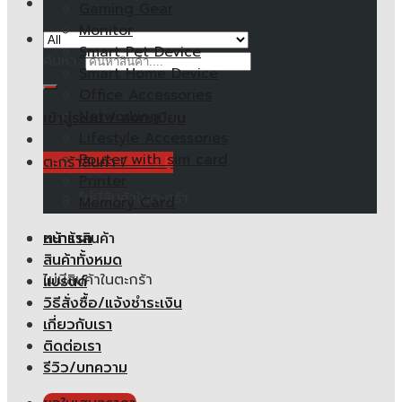
Gaming Gear
Monitor
Smart Pet Device
ค้นหา:
Smart Home Device
Office Accessories
Networking
เข้าสู่ระบบ / ลงทะเบียน
Lifestyle Accessories
Router with sim card
ตะกร้าสินค้า /
0.00
฿
Printer
ไม่มีสินค้าในตะกร้า
Memory Card
หน้าแรก
ตะกร้าสินค้า
สินค้าทั้งหมด
ไม่มีสินค้าในตะกร้า
แบรนด์
วิธีสั่งซื้อ/แจ้งชำระเงิน
เกี่ยวกับเรา
ติดต่อเรา
รีวิว/บทความ