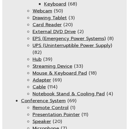
Keyboard
(68)
Webcam
(50)
Drawing Tablet
(3)
Card Reader
(20)
External DVD Drive
(2)
EPS (Emergency Power Systems)
(8)
UPS (Uninterruptible Power Supply)
(82)
Hub
(39)
Streaming Device
(33)
Mouse & Keyboard Pad
(18)
Adapter
(69)
Cable
(114)
Notebook Stand & Cooling Pad
(4)
Conference System
(69)
Remote Control
(1)
Presentation Pointer
(11)
Speaker
(20)
Microphone
(7)