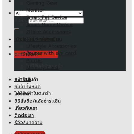
Gaming Gear
Monitor
Smart Pet Device
ค้นหา:
Smart Home Device
Office Accessories
Networking
เข้าสู่ระบบ / ลงทะเบียน
Lifestyle Accessories
Router with sim card
ตะกร้าสินค้า /
0.00
฿
Printer
ไม่มีสินค้าในตะกร้า
Memory Card
หน้าแรก
ตะกร้าสินค้า
สินค้าทั้งหมด
ไม่มีสินค้าในตะกร้า
แบรนด์
วิธีสั่งซื้อ/แจ้งชำระเงิน
เกี่ยวกับเรา
ติดต่อเรา
รีวิว/บทความ