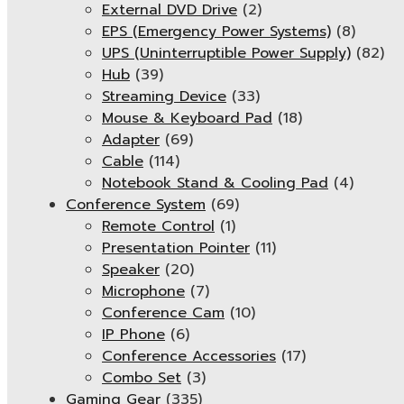
External DVD Drive
(2)
EPS (Emergency Power Systems)
(8)
UPS (Uninterruptible Power Supply)
(82)
Hub
(39)
Streaming Device
(33)
Mouse & Keyboard Pad
(18)
Adapter
(69)
Cable
(114)
Notebook Stand & Cooling Pad
(4)
Conference System
(69)
Remote Control
(1)
Presentation Pointer
(11)
Speaker
(20)
Microphone
(7)
Conference Cam
(10)
IP Phone
(6)
Conference Accessories
(17)
Combo Set
(3)
Gaming Gear
(335)