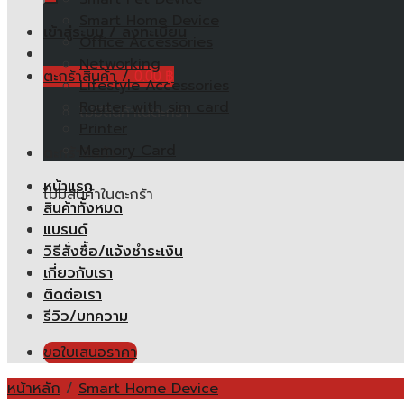
Smart Home Device
เข้าสู่ระบบ / ลงทะเบียน
Office Accessories
Networking
ตะกร้าสินค้า /
0.00
฿
Lifestyle Accessories
Router with sim card
ไม่มีสินค้าในตะกร้า
Printer
Memory Card
ตะกร้าสินค้า
หน้าแรก
ไม่มีสินค้าในตะกร้า
สินค้าทั้งหมด
แบรนด์
วิธีสั่งซื้อ/แจ้งชำระเงิน
เกี่ยวกับเรา
ติดต่อเรา
รีวิว/บทความ
ขอใบเสนอราคา
หน้าหลัก
/
Smart Home Device