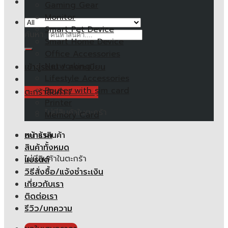
Gaming Gear
Monitor
Smart Pet Device
ค้นหา:
Smart Home Device
Office Accessories
Networking
เข้าสู่ระบบ / ลงทะเบียน
Lifestyle Accessories
Router with sim card
ตะกร้าสินค้า /
0.00
฿
Printer
ไม่มีสินค้าในตะกร้า
Memory Card
หน้าแรก
ตะกร้าสินค้า
สินค้าทั้งหมด
ไม่มีสินค้าในตะกร้า
แบรนด์
วิธีสั่งซื้อ/แจ้งชำระเงิน
เกี่ยวกับเรา
ติดต่อเรา
รีวิว/บทความ