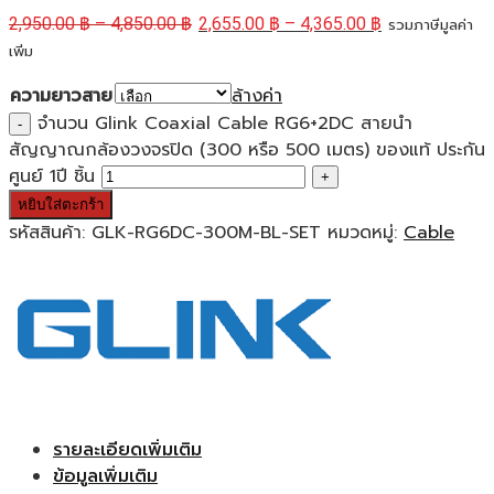
2,950.00
฿
–
4,850.00
฿
2,655.00
฿
–
4,365.00
฿
รวมภาษีมูลค่า
เพิ่ม
ความยาวสาย
ล้างค่า
จำนวน Glink Coaxial Cable RG6+2DC สายนำ
สัญญาณกล้องวงจรปิด (300 หรือ 500 เมตร) ของแท้ ประกัน
ศูนย์ 1ปี ชิ้น
หยิบใส่ตะกร้า
รหัสสินค้า:
GLK-RG6DC-300M-BL-SET
หมวดหมู่:
Cable
รายละเอียดเพิ่มเติม
ข้อมูลเพิ่มเติม