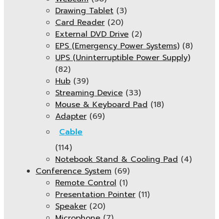
Drawing Tablet
(3)
Card Reader
(20)
External DVD Drive
(2)
EPS (Emergency Power Systems)
(8)
UPS (Uninterruptible Power Supply)
(82)
Hub
(39)
Streaming Device
(33)
Mouse & Keyboard Pad
(18)
Adapter
(69)
Cable
(114)
Notebook Stand & Cooling Pad
(4)
Conference System
(69)
Remote Control
(1)
Presentation Pointer
(11)
Speaker
(20)
Microphone
(7)