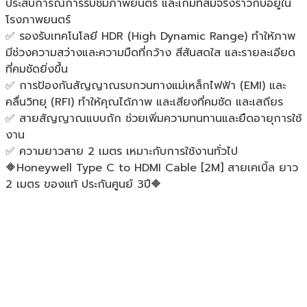
ประสบการณ์การรับชมภาพยนตร์ และเกมที่สมจริงราวกับอยู่ใน
โรงภาพยนตร์
✅ รองรับเทคโนโลยี HDR (High Dynamic Range) ทำให้ภาพ
มีช่วงความสว่างและความมืดที่กว้าง สีสันสดใส และรายละเอียด
ที่คมชัดยิ่งขึ้น
✅ การป้องกันสัญญาณรบกวนทางแม่เหล็กไฟฟ้า (EMI) และ
คลื่นวิทยุ (RFI) ทำให้คุณได้ภาพ และเสียงที่คมชัด และเสถียร
✅ สายสัญญาณแบบถัก ช่วยเพิ่มความทนทานและยืดอายุการใช้
งาน
✅ ความยาวสาย 2 เมตร เหมาะกับการใช้งานทั่วไป
🔶Honeywell Type C to HDMI Cable [2M] สายเคเบิ้ล ยาว
2 เมตร ของแท้ ประกันศูนย์ 3ปี🔶