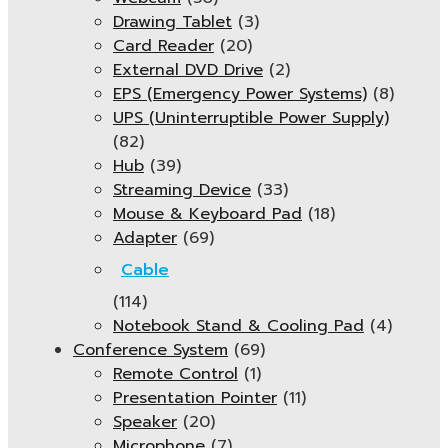
Drawing Tablet
(3)
Card Reader
(20)
External DVD Drive
(2)
EPS (Emergency Power Systems)
(8)
UPS (Uninterruptible Power Supply)
(82)
Hub
(39)
Streaming Device
(33)
Mouse & Keyboard Pad
(18)
Adapter
(69)
Cable
(114)
Notebook Stand & Cooling Pad
(4)
Conference System
(69)
Remote Control
(1)
Presentation Pointer
(11)
Speaker
(20)
Microphone
(7)