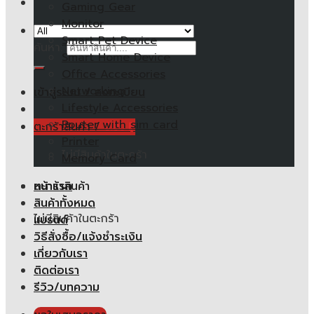
Gaming Gear
Monitor
Smart Pet Device
ค้นหา:
Smart Home Device
Office Accessories
Networking
เข้าสู่ระบบ / ลงทะเบียน
Lifestyle Accessories
Router with sim card
ตะกร้าสินค้า /
0.00
฿
Printer
ไม่มีสินค้าในตะกร้า
Memory Card
หน้าแรก
ตะกร้าสินค้า
สินค้าทั้งหมด
ไม่มีสินค้าในตะกร้า
แบรนด์
วิธีสั่งซื้อ/แจ้งชำระเงิน
เกี่ยวกับเรา
ติดต่อเรา
รีวิว/บทความ