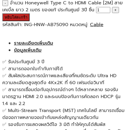
จำนวน Honeywell Type C to HDMI Cable [2M] สาย
เคเบิ้ล ยาว 2 เมตร ของแท้ ประกันศูนย์ 3ปี ชิ้น
หยิบใส่ตะกร้า
รหัสสินค้า:
ING-HNW-AB75090
หมวดหมู่:
Cable
รายละเอียดเพิ่มเติม
ข้อมูลเพิ่มเติม
✅ รับประกันศูนย์ 3 ปี
✅ สามารถออกใบกำกับภาษีได้
✅ สัมผัสประสบการณ์ภาพและเสียงที่คมชัดระดับ Ultra HD
ความละเอียดสูงสุดถึง 4Kx2K ที่ 60 เฟรมต่อวินาที
✅ สามารถเชื่อมต่อกับอุปกรณ์ต่างๆ ได้หลากหลาย รองรับ
มาตรฐาน HDMI 2.0 และระบบป้องกันการคัดลอก HDCP รุ่น
1.4 และ 2.2
✅ Multi-Stream Transport (MST) เทคโนโลยี สามารถเชื่อม
ต่อจอภาพหลายจอเข้ากับแหล่งสัญญานเดียวกัน
✅ รองรับการแสดงผลวิดีโอ 3 มิติ ทำให้คุณได้สัมผัส