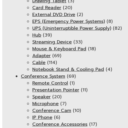
Drawing Tablet
(3)
Card Reader
(20)
External DVD Drive
(2)
EPS (Emergency Power Systems)
(8)
UPS (Uninterruptible Power Supply)
(82)
Hub
(39)
Streaming Device
(33)
Mouse & Keyboard Pad
(18)
Adapter
(69)
Cable
(114)
Notebook Stand & Cooling Pad
(4)
Conference System
(69)
Remote Control
(1)
Presentation Pointer
(11)
Speaker
(20)
Microphone
(7)
Conference Cam
(10)
IP Phone
(6)
Conference Accessories
(17)