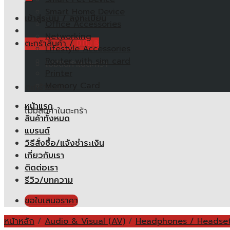
Smart Home Device
เข้าสู่ระบบ / ลงทะเบียน
Office Accessories
Networking
ตะกร้าสินค้า /
0.00
฿
Lifestyle Accessories
Router with sim card
ไม่มีสินค้าในตะกร้า
Printer
Memory Card
ตะกร้าสินค้า
หน้าแรก
ไม่มีสินค้าในตะกร้า
สินค้าทั้งหมด
แบรนด์
วิธีสั่งซื้อ/แจ้งชำระเงิน
เกี่ยวกับเรา
ติดต่อเรา
รีวิว/บทความ
ขอใบเสนอราคา
หน้าหลัก
/
Audio & Visual (AV)
/
Headphones / Headse