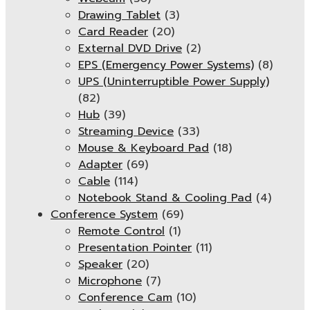
Drawing Tablet
(3)
Card Reader
(20)
External DVD Drive
(2)
EPS (Emergency Power Systems)
(8)
UPS (Uninterruptible Power Supply)
(82)
Hub
(39)
Streaming Device
(33)
Mouse & Keyboard Pad
(18)
Adapter
(69)
Cable
(114)
Notebook Stand & Cooling Pad
(4)
Conference System
(69)
Remote Control
(1)
Presentation Pointer
(11)
Speaker
(20)
Microphone
(7)
Conference Cam
(10)