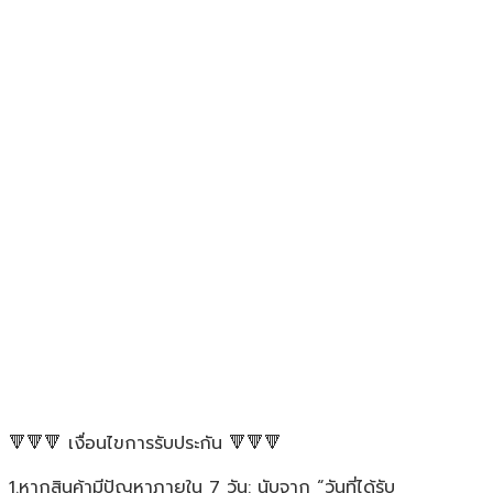
🔻🔻🔻 เงื่อนไขการรับประกัน 🔻🔻🔻
1.หากสินค้ามีปัญหาภายใน 7 วัน: นับจาก “วันที่ได้รับ