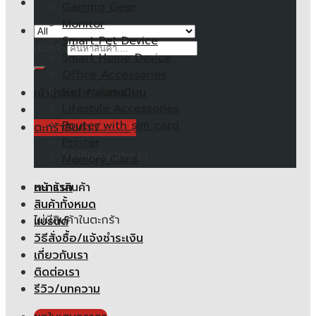
Gaming Gear
Monitor
Smart Pet Device
ค้นหา:
Smart Home Device
Office Accessories
Networking
เข้าสู่ระบบ / ลงทะเบียน
Lifestyle Accessories
Router with sim card
ตะกร้าสินค้า /
0.00
฿
Printer
ไม่มีสินค้าในตะกร้า
Memory Card
หน้าแรก
ตะกร้าสินค้า
สินค้าทั้งหมด
ไม่มีสินค้าในตะกร้า
แบรนด์
วิธีสั่งซื้อ/แจ้งชำระเงิน
เกี่ยวกับเรา
ติดต่อเรา
รีวิว/บทความ