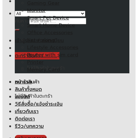
Gaming Gear
Monitor
Smart Pet Device
ค้นหา:
Smart Home Device
Office Accessories
Networking
เข้าสู่ระบบ / ลงทะเบียน
Lifestyle Accessories
Router with sim card
ตะกร้าสินค้า /
0.00
฿
Printer
ไม่มีสินค้าในตะกร้า
Memory Card
หน้าแรก
ตะกร้าสินค้า
สินค้าทั้งหมด
ไม่มีสินค้าในตะกร้า
แบรนด์
วิธีสั่งซื้อ/แจ้งชำระเงิน
เกี่ยวกับเรา
ติดต่อเรา
รีวิว/บทความ