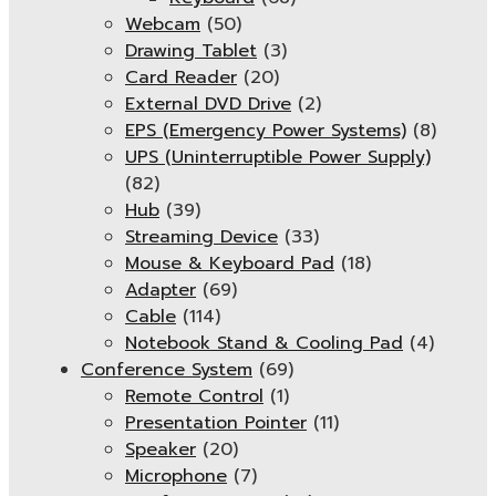
Webcam
(50)
Drawing Tablet
(3)
Card Reader
(20)
External DVD Drive
(2)
EPS (Emergency Power Systems)
(8)
UPS (Uninterruptible Power Supply)
(82)
Hub
(39)
Streaming Device
(33)
Mouse & Keyboard Pad
(18)
Adapter
(69)
Cable
(114)
Notebook Stand & Cooling Pad
(4)
Conference System
(69)
Remote Control
(1)
Presentation Pointer
(11)
Speaker
(20)
Microphone
(7)