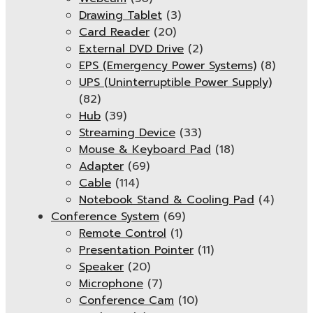
Drawing Tablet
(3)
Card Reader
(20)
External DVD Drive
(2)
EPS (Emergency Power Systems)
(8)
UPS (Uninterruptible Power Supply)
(82)
Hub
(39)
Streaming Device
(33)
Mouse & Keyboard Pad
(18)
Adapter
(69)
Cable
(114)
Notebook Stand & Cooling Pad
(4)
Conference System
(69)
Remote Control
(1)
Presentation Pointer
(11)
Speaker
(20)
Microphone
(7)
Conference Cam
(10)