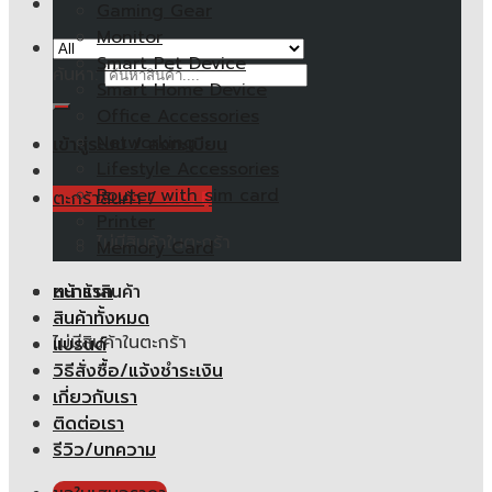
Gaming Gear
Monitor
Smart Pet Device
ค้นหา:
Smart Home Device
Office Accessories
Networking
เข้าสู่ระบบ / ลงทะเบียน
Lifestyle Accessories
Router with sim card
ตะกร้าสินค้า /
0.00
฿
Printer
ไม่มีสินค้าในตะกร้า
Memory Card
หน้าแรก
ตะกร้าสินค้า
สินค้าทั้งหมด
ไม่มีสินค้าในตะกร้า
แบรนด์
วิธีสั่งซื้อ/แจ้งชำระเงิน
เกี่ยวกับเรา
ติดต่อเรา
รีวิว/บทความ