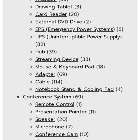
Drawing Tablet
(3)
Card Reader
(20)
External DVD Drive
(2)
EPS (Emergency Power Systems)
(8)
UPS (Uninterruptible Power Supply)
(82)
Hub
(39)
Streaming Device
(33)
Mouse & Keyboard Pad
(18)
Adapter
(69)
Cable
(114)
Notebook Stand & Cooling Pad
(4)
Conference System
(69)
Remote Control
(1)
Presentation Pointer
(11)
Speaker
(20)
Microphone
(7)
Conference Cam
(10)