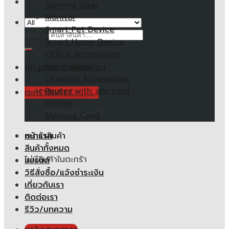
Gaming Gear
Monitor
Smart Pet Device
ค้นหา:
Smart Home Device
Office Accessories
Networking
เข้าสู่ระบบ / ลงทะเบียน
Lifestyle Accessories
Router with sim card
ตะกร้าสินค้า /
0.00
฿
Printer
ไม่มีสินค้าในตะกร้า
Memory Card
หน้าแรก
ตะกร้าสินค้า
สินค้าทั้งหมด
ไม่มีสินค้าในตะกร้า
แบรนด์
วิธีสั่งซื้อ/แจ้งชำระเงิน
เกี่ยวกับเรา
ติดต่อเรา
รีวิว/บทความ