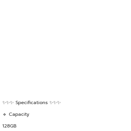
✨✨✨ Specifications ✨✨✨
🔹 Capacity
128GB