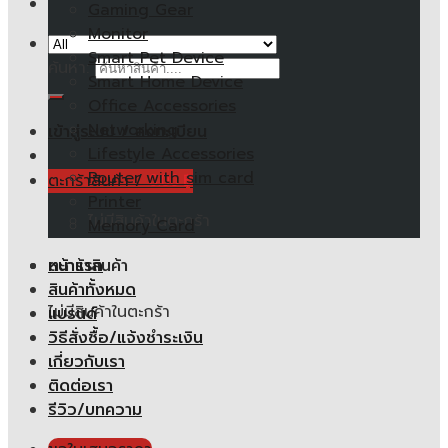
Gaming Gear
Monitor
Smart Pet Device
ค้นหา:
Smart Home Device
Office Accessories
Networking
เข้าสู่ระบบ / ลงทะเบียน
Lifestyle Accessories
Router with sim card
ตะกร้าสินค้า /
0.00
฿
Printer
ไม่มีสินค้าในตะกร้า
Memory Card
หน้าแรก
ตะกร้าสินค้า
สินค้าทั้งหมด
ไม่มีสินค้าในตะกร้า
แบรนด์
วิธีสั่งซื้อ/แจ้งชำระเงิน
เกี่ยวกับเรา
ติดต่อเรา
รีวิว/บทความ