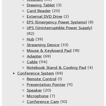
Drawing Tablet
(3)
Card Reader
(20)
External DVD Drive
(2)
EPS (Emergency Power Systems)
(8)
UPS (Uninterruptible Power Supply)
(82)
Hub
(39)
Streaming Device
(33)
Mouse & Keyboard Pad
(18)
Adapter
(69)
Cable
(114)
Notebook Stand & Cooling Pad
(4)
Conference System
(69)
Remote Control
(1)
Presentation Pointer
(11)
Speaker
(20)
Microphone
(7)
Conference Cam
(10)