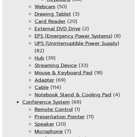
Webcam
(50)
Drawing Tablet
(3)
Card Reader
(20)
External DVD Drive
(2)
EPS (Emergency Power Systems)
(8)
UPS (Uninterruptible Power Supply)
(82)
Hub
(39)
Streaming Device
(33)
Mouse & Keyboard Pad
(18)
Adapter
(69)
Cable
(114)
Notebook Stand & Cooling Pad
(4)
Conference System
(69)
Remote Control
(1)
Presentation Pointer
(11)
Speaker
(20)
Microphone
(7)