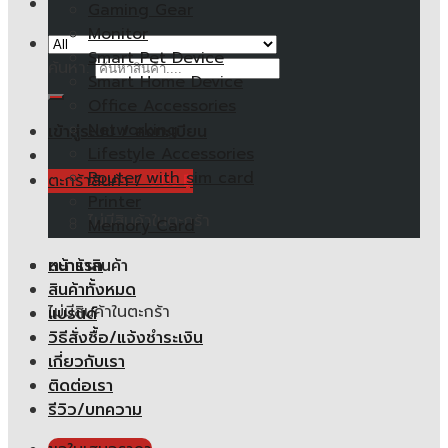
Gaming Gear
Monitor
Smart Pet Device
ค้นหา:
Smart Home Device
Office Accessories
Networking
เข้าสู่ระบบ / ลงทะเบียน
Lifestyle Accessories
Router with sim card
ตะกร้าสินค้า /
0.00
฿
Printer
ไม่มีสินค้าในตะกร้า
Memory Card
หน้าแรก
ตะกร้าสินค้า
สินค้าทั้งหมด
ไม่มีสินค้าในตะกร้า
แบรนด์
วิธีสั่งซื้อ/แจ้งชำระเงิน
เกี่ยวกับเรา
ติดต่อเรา
รีวิว/บทความ