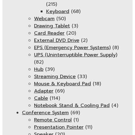
(215)
Keyboard
(68)
Webcam
(50)
Drawing Tablet
(3)
Card Reader
(20)
External DVD Drive
(2)
EPS (Emergency Power Systems)
(8)
UPS (Uninterruptible Power Supply)
(82)
Hub
(39)
Streaming Device
(33)
Mouse & Keyboard Pad
(18)
Adapter
(69)
Cable
(114)
Notebook Stand & Cooling Pad
(4)
Conference System
(69)
Remote Control
(1)
Presentation Pointer
(11)
Speaker
(20)