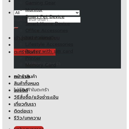
Gaming Gear
Monitor
Smart Pet Device
ค้นหา:
Smart Home Device
Office Accessories
Networking
เข้าสู่ระบบ / ลงทะเบียน
Lifestyle Accessories
Router with sim card
ตะกร้าสินค้า /
0.00
฿
Printer
ไม่มีสินค้าในตะกร้า
Memory Card
หน้าแรก
ตะกร้าสินค้า
สินค้าทั้งหมด
ไม่มีสินค้าในตะกร้า
แบรนด์
วิธีสั่งซื้อ/แจ้งชำระเงิน
เกี่ยวกับเรา
ติดต่อเรา
รีวิว/บทความ