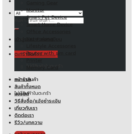
Gaming Gear
Monitor
Smart Pet Device
ค้นหา:
Smart Home Device
Office Accessories
Networking
เข้าสู่ระบบ / ลงทะเบียน
Lifestyle Accessories
Router with sim card
ตะกร้าสินค้า /
0.00
฿
Printer
ไม่มีสินค้าในตะกร้า
Memory Card
หน้าแรก
ตะกร้าสินค้า
สินค้าทั้งหมด
ไม่มีสินค้าในตะกร้า
แบรนด์
วิธีสั่งซื้อ/แจ้งชำระเงิน
เกี่ยวกับเรา
ติดต่อเรา
รีวิว/บทความ