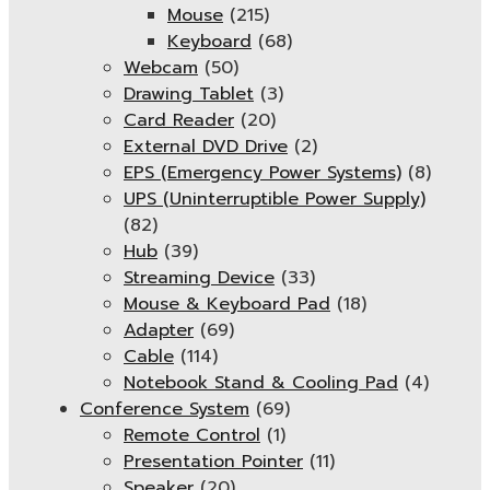
Mouse
(215)
Keyboard
(68)
Webcam
(50)
Drawing Tablet
(3)
Card Reader
(20)
External DVD Drive
(2)
EPS (Emergency Power Systems)
(8)
UPS (Uninterruptible Power Supply)
(82)
Hub
(39)
Streaming Device
(33)
Mouse & Keyboard Pad
(18)
Adapter
(69)
Cable
(114)
Notebook Stand & Cooling Pad
(4)
Conference System
(69)
Remote Control
(1)
Presentation Pointer
(11)
Speaker
(20)