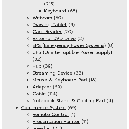
(215)
Keyboard
(68)
Webcam
(50)
Drawing Tablet
(3)
Card Reader
(20)
External DVD Drive
(2)
EPS (Emergency Power Systems)
(8)
UPS (Uninterruptible Power Supply)
(82)
Hub
(39)
Streaming Device
(33)
Mouse & Keyboard Pad
(18)
Adapter
(69)
Cable
(114)
Notebook Stand & Cooling Pad
(4)
Conference System
(69)
Remote Control
(1)
Presentation Pointer
(11)
Speaker
(20)