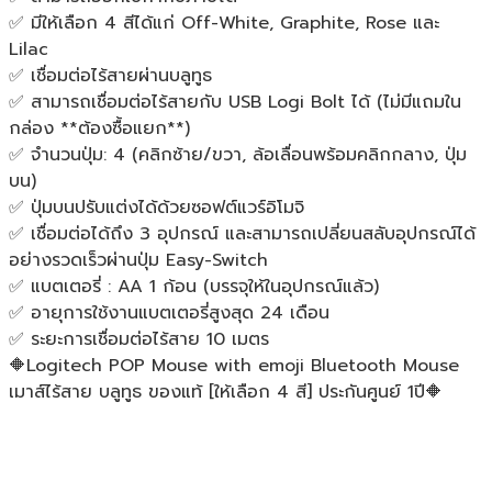
✅ มีให้เลือก 4 สีได้แก่ Off-White, Graphite, Rose และ
Lilac
✅ เชื่อมต่อไร้สายผ่านบลูทูธ
✅ สามารถเชื่อมต่อไร้สายกับ USB Logi Bolt ได้ (ไม่มีแถมใน
กล่อง **ต้องซื้อแยก**)
✅ จำนวนปุ่ม: 4 (คลิกซ้าย/ขวา, ล้อเลื่อนพร้อมคลิกกลาง, ปุ่ม
บน)
✅ ปุ่มบนปรับแต่งได้ด้วยซอฟต์แวร์อิโมจิ
✅ เชื่อมต่อได้ถึง 3 อุปกรณ์ และสามารถเปลี่ยนสลับอุปกรณ์ได้
อย่างรวดเร็วผ่านปุ่ม Easy-Switch
✅ แบตเตอรี่ : AA 1 ก้อน (บรรจุให้ในอุปกรณ์แล้ว)
✅ อายุการใช้งานแบตเตอรี่สูงสุด 24 เดือน
✅ ระยะการเชื่อมต่อไร้สาย 10 เมตร
🔶Logitech POP Mouse with emoji Bluetooth Mouse
เมาส์ไร้สาย บลูทูธ ของแท้ [ให้เลือก 4 สี] ประกันศูนย์ 1ปี🔶