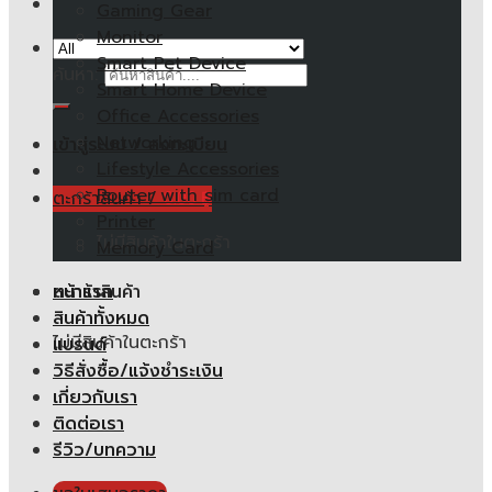
Gaming Gear
Monitor
Smart Pet Device
ค้นหา:
Smart Home Device
Office Accessories
Networking
เข้าสู่ระบบ / ลงทะเบียน
Lifestyle Accessories
Router with sim card
ตะกร้าสินค้า /
0.00
฿
Printer
ไม่มีสินค้าในตะกร้า
Memory Card
หน้าแรก
ตะกร้าสินค้า
สินค้าทั้งหมด
ไม่มีสินค้าในตะกร้า
แบรนด์
วิธีสั่งซื้อ/แจ้งชำระเงิน
เกี่ยวกับเรา
ติดต่อเรา
รีวิว/บทความ