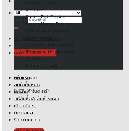
Gaming Gear
Monitor
Smart Pet Device
ค้นหา:
Smart Home Device
Office Accessories
Networking
เข้าสู่ระบบ / ลงทะเบียน
Lifestyle Accessories
Router with sim card
ตะกร้าสินค้า /
0.00
฿
Printer
ไม่มีสินค้าในตะกร้า
Memory Card
หน้าแรก
ตะกร้าสินค้า
สินค้าทั้งหมด
ไม่มีสินค้าในตะกร้า
แบรนด์
วิธีสั่งซื้อ/แจ้งชำระเงิน
เกี่ยวกับเรา
ติดต่อเรา
รีวิว/บทความ