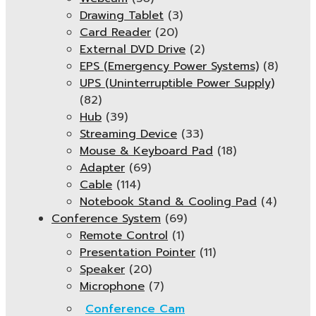
Drawing Tablet
(3)
Card Reader
(20)
External DVD Drive
(2)
EPS (Emergency Power Systems)
(8)
UPS (Uninterruptible Power Supply)
(82)
Hub
(39)
Streaming Device
(33)
Mouse & Keyboard Pad
(18)
Adapter
(69)
Cable
(114)
Notebook Stand & Cooling Pad
(4)
Conference System
(69)
Remote Control
(1)
Presentation Pointer
(11)
Speaker
(20)
Microphone
(7)
Conference Cam