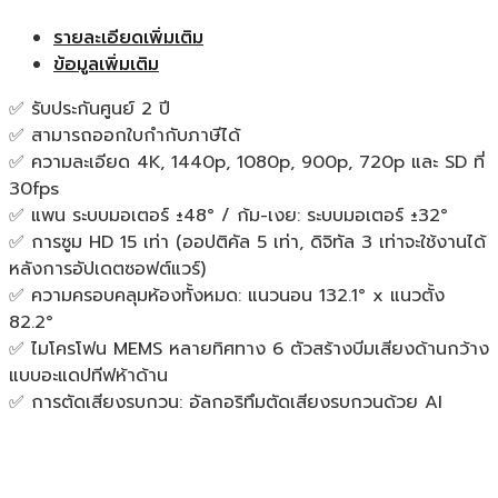
รายละเอียดเพิ่มเติม
ข้อมูลเพิ่มเติม
✅ รับประกันศูนย์ 2 ปี
✅ สามารถออกใบกำกับภาษีได้
✅ ความละเอียด 4K, 1440p, 1080p, 900p, 720p และ SD ที่
30fps
✅ แพน ระบบมอเตอร์ ±48° / ก้ม-เงย: ระบบมอเตอร์ ±32°
✅ การซูม HD 15 เท่า (ออปติคัล 5 เท่า, ดิจิทัล 3 เท่าจะใช้งานได้
หลังการอัปเดตซอฟต์แวร์)
✅ ความครอบคลุมห้องทั้งหมด: แนวนอน 132.1° x แนวตั้ง
82.2°
✅ ไมโครโฟน MEMS หลายทิศทาง 6 ตัวสร้างบีมเสียงด้านกว้าง
แบบอะแดปทีฟห้าด้าน
✅ การตัดเสียงรบกวน: อัลกอริทึมตัดเสียงรบกวนด้วย AI