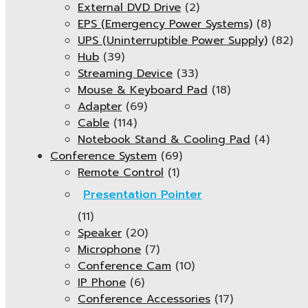
External DVD Drive
(2)
EPS (Emergency Power Systems)
(8)
UPS (Uninterruptible Power Supply)
(82)
Hub
(39)
Streaming Device
(33)
Mouse & Keyboard Pad
(18)
Adapter
(69)
Cable
(114)
Notebook Stand & Cooling Pad
(4)
Conference System
(69)
Remote Control
(1)
Presentation Pointer
(11)
Speaker
(20)
Microphone
(7)
Conference Cam
(10)
IP Phone
(6)
Conference Accessories
(17)