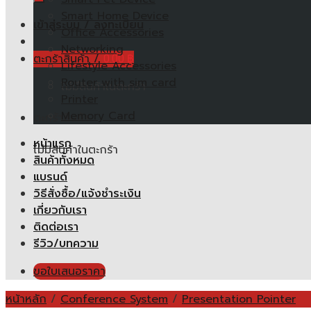
Smart Home Device
เข้าสู่ระบบ / ลงทะเบียน
Office Accessories
Networking
ตะกร้าสินค้า /
0.00
฿
Lifestyle Accessories
Router with sim card
ไม่มีสินค้าในตะกร้า
Printer
Memory Card
ตะกร้าสินค้า
หน้าแรก
ไม่มีสินค้าในตะกร้า
สินค้าทั้งหมด
แบรนด์
วิธีสั่งซื้อ/แจ้งชำระเงิน
เกี่ยวกับเรา
ติดต่อเรา
รีวิว/บทความ
ขอใบเสนอราคา
หน้าหลัก
/
Conference System
/
Presentation Pointer