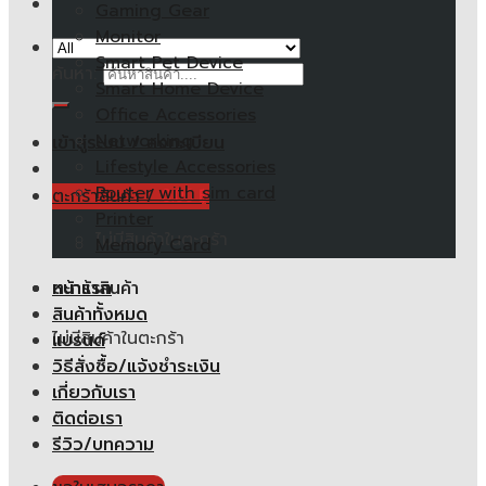
Gaming Gear
Monitor
Smart Pet Device
ค้นหา:
Smart Home Device
Office Accessories
Networking
เข้าสู่ระบบ / ลงทะเบียน
Lifestyle Accessories
Router with sim card
ตะกร้าสินค้า /
0.00
฿
Printer
ไม่มีสินค้าในตะกร้า
Memory Card
หน้าแรก
ตะกร้าสินค้า
สินค้าทั้งหมด
ไม่มีสินค้าในตะกร้า
แบรนด์
วิธีสั่งซื้อ/แจ้งชำระเงิน
เกี่ยวกับเรา
ติดต่อเรา
รีวิว/บทความ