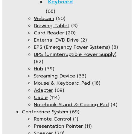
Keyboard
(68)
Webcam
(50)
Drawing Tablet
(3)
Card Reader
(20)
External DVD Drive
(2)
EPS (Emergency Power Systems)
(8)
UPS (Uninterruptible Power Supply)
(82)
Hub
(39)
Streaming Device
(33)
Mouse & Keyboard Pad
(18)
Adapter
(69)
Cable
(114)
Notebook Stand & Cooling Pad
(4)
Conference System
(69)
Remote Control
(1)
Presentation Pointer
(11)
Speaker
(20)