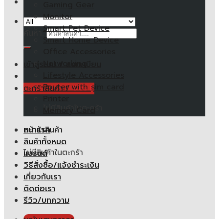
Gaming Gear
Monitor
Smart Pet Device
ค้นหา:
Smart Home Device
Office Accessories
Networking
เข้าสู่ระบบ / ลงทะเบียน
Lifestyle Accessories
Router with sim card
ตะกร้าสินค้า /
0.00
฿
Printer
ไม่มีสินค้าในตะกร้า
Memory Card
หน้าแรก
ตะกร้าสินค้า
สินค้าทั้งหมด
ไม่มีสินค้าในตะกร้า
แบรนด์
วิธีสั่งซื้อ/แจ้งชำระเงิน
เกี่ยวกับเรา
ติดต่อเรา
รีวิว/บทความ