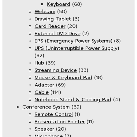
Keyboard
(68)
Webcam
(50)
Drawing Tablet
(3)
Card Reader
(20)
External DVD Drive
(2)
EPS (Emergency Power Systems)
(8)
UPS (Uninterruptible Power Supply)
(82)
Hub
(39)
Streaming Device
(33)
Mouse & Keyboard Pad
(18)
Adapter
(69)
Cable
(114)
Notebook Stand & Cooling Pad
(4)
Conference System
(69)
Remote Control
(1)
Presentation Pointer
(11)
Speaker
(20)
Microphone
(7)