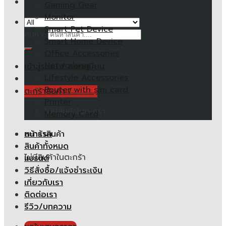
Gaming Gear
Monitor
Smart Pet Device
ค้นหา:
Smart Home Device
Office Accessories
Networking
เข้าสู่ระบบ / ลงทะเบียน
Lifestyle Accessories
Router with sim card
ตะกร้าสินค้า /
0.00
฿
Printer
ไม่มีสินค้าในตะกร้า
Memory Card
หน้าแรก
ตะกร้าสินค้า
สินค้าทั้งหมด
ไม่มีสินค้าในตะกร้า
แบรนด์
วิธีสั่งซื้อ/แจ้งชำระเงิน
เกี่ยวกับเรา
ติดต่อเรา
รีวิว/บทความ