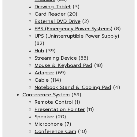
Drawing Tablet
(3)
Card Reader
(20)
External DVD Drive
(2)
EPS (Emergency Power Systems)
(8)
UPS (Uninterruptible Power Supply)
(82)
Hub
(39)
Streaming Device
(33)
Mouse & Keyboard Pad
(18)
Adapter
(69)
Cable
(114)
Notebook Stand & Cooling Pad
(4)
Conference System
(69)
Remote Control
(1)
Presentation Pointer
(11)
Speaker
(20)
Microphone
(7)
Conference Cam
(10)