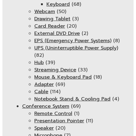
Keyboard
(68)
Webcam
(50)
Drawing Tablet
(3)
Card Reader
(20)
External DVD Drive
(2)
EPS (Emergency Power Systems)
(8)
UPS (Uninterruptible Power Supply)
(82)
Hub
(39)
Streaming Device
(33)
Mouse & Keyboard Pad
(18)
Adapter
(69)
Cable
(114)
Notebook Stand & Cooling Pad
(4)
Conference System
(69)
Remote Control
(1)
Presentation Pointer
(11)
Speaker
(20)
Microphone
(7)