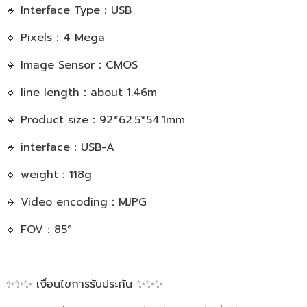
🔹 Interface Type：USB
🔹 Pixels：4 Mega
🔹 Image Sensor：CMOS
🔹 line length：about 1.46m
🔹 Product size：92*62.5*54.1mm
🔹 interface：USB-A
🔹 weight：118g
🔹 Video encoding：MJPG
🔹 FOV：85°
✨✨✨ เงื่อนไขการรับประกัน ✨✨✨