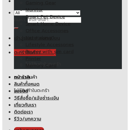
Gaming Gear
Monitor
Smart Pet Device
ค้นหา:
Smart Home Device
Office Accessories
Networking
เข้าสู่ระบบ / ลงทะเบียน
Lifestyle Accessories
Router with sim card
ตะกร้าสินค้า /
0.00
฿
Printer
ไม่มีสินค้าในตะกร้า
Memory Card
หน้าแรก
ตะกร้าสินค้า
สินค้าทั้งหมด
ไม่มีสินค้าในตะกร้า
แบรนด์
วิธีสั่งซื้อ/แจ้งชำระเงิน
เกี่ยวกับเรา
ติดต่อเรา
รีวิว/บทความ