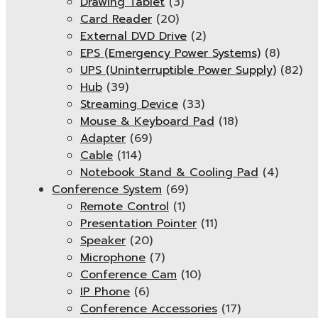
Drawing Tablet
(3)
Card Reader
(20)
External DVD Drive
(2)
EPS (Emergency Power Systems)
(8)
UPS (Uninterruptible Power Supply)
(82)
Hub
(39)
Streaming Device
(33)
Mouse & Keyboard Pad
(18)
Adapter
(69)
Cable
(114)
Notebook Stand & Cooling Pad
(4)
Conference System
(69)
Remote Control
(1)
Presentation Pointer
(11)
Speaker
(20)
Microphone
(7)
Conference Cam
(10)
IP Phone
(6)
Conference Accessories
(17)