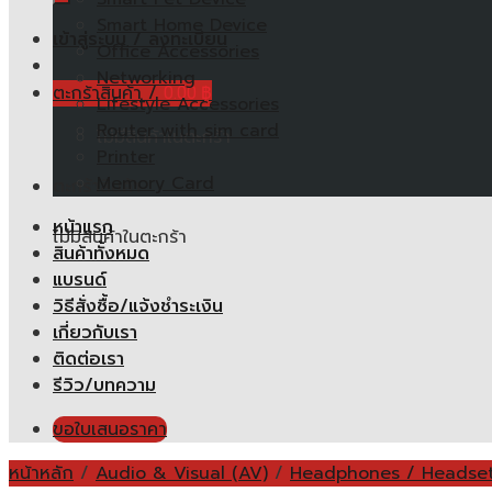
Smart Home Device
เข้าสู่ระบบ / ลงทะเบียน
Office Accessories
Networking
ตะกร้าสินค้า /
0.00
฿
Lifestyle Accessories
Router with sim card
ไม่มีสินค้าในตะกร้า
Printer
Memory Card
ตะกร้าสินค้า
หน้าแรก
ไม่มีสินค้าในตะกร้า
สินค้าทั้งหมด
แบรนด์
วิธีสั่งซื้อ/แจ้งชำระเงิน
เกี่ยวกับเรา
ติดต่อเรา
รีวิว/บทความ
ขอใบเสนอราคา
หน้าหลัก
/
Audio & Visual (AV)
/
Headphones / Headse