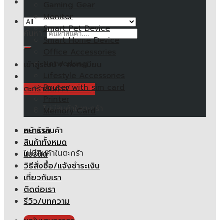
Gaming Gear
Monitor
Smart Pet Device
ค้นหา:
Smart Home Device
Office Accessories
Networking
เข้าสู่ระบบ / ลงทะเบียน
Lifestyle Accessories
Router with sim card
ตะกร้าสินค้า /
0.00
฿
Printer
ไม่มีสินค้าในตะกร้า
Memory Card
หน้าแรก
ตะกร้าสินค้า
สินค้าทั้งหมด
ไม่มีสินค้าในตะกร้า
แบรนด์
วิธีสั่งซื้อ/แจ้งชำระเงิน
เกี่ยวกับเรา
ติดต่อเรา
รีวิว/บทความ