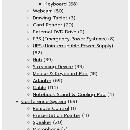
Keyboard
(68)
Webcam
(50)
Drawing Tablet
(3)
Card Reader
(20)
External DVD Drive
(2)
EPS (Emergency Power Systems)
(8)
UPS (Uninterruptible Power Supply)
(82)
Hub
(39)
Streaming Device
(33)
Mouse & Keyboard Pad
(18)
Adapter
(69)
Cable
(114)
Notebook Stand & Cooling Pad
(4)
Conference System
(69)
Remote Control
(1)
Presentation Pointer
(11)
Speaker
(20)
Microphone
(7)