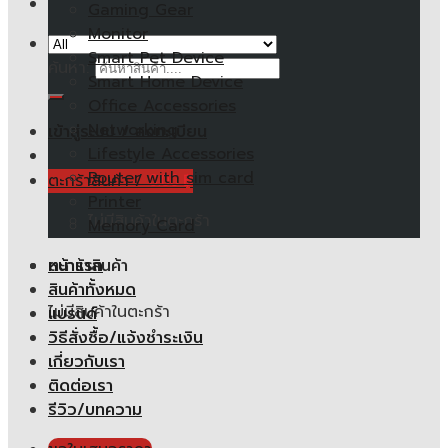
Gaming Gear
Monitor
Smart Pet Device
ค้นหา:
Smart Home Device
Office Accessories
Networking
เข้าสู่ระบบ / ลงทะเบียน
Lifestyle Accessories
Router with sim card
ตะกร้าสินค้า /
0.00
฿
Printer
ไม่มีสินค้าในตะกร้า
Memory Card
หน้าแรก
ตะกร้าสินค้า
สินค้าทั้งหมด
ไม่มีสินค้าในตะกร้า
แบรนด์
วิธีสั่งซื้อ/แจ้งชำระเงิน
เกี่ยวกับเรา
ติดต่อเรา
รีวิว/บทความ