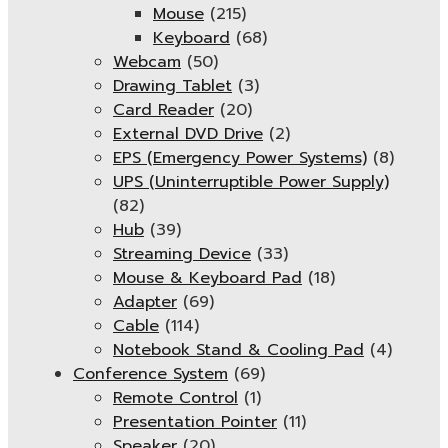
Mouse
(215)
Keyboard
(68)
Webcam
(50)
Drawing Tablet
(3)
Card Reader
(20)
External DVD Drive
(2)
EPS (Emergency Power Systems)
(8)
UPS (Uninterruptible Power Supply)
(82)
Hub
(39)
Streaming Device
(33)
Mouse & Keyboard Pad
(18)
Adapter
(69)
Cable
(114)
Notebook Stand & Cooling Pad
(4)
Conference System
(69)
Remote Control
(1)
Presentation Pointer
(11)
Speaker
(20)