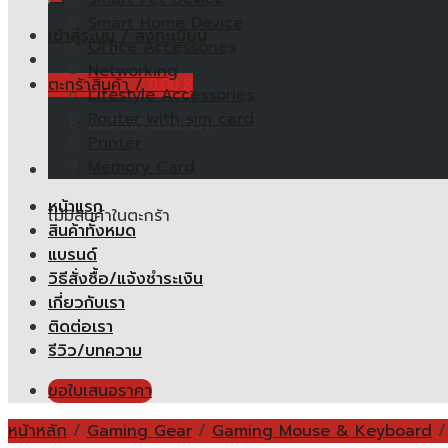
Smart Home Device
เข้าสู่ระบบ / ลงทะเบียน
Office Accessories
Networking
ตะกร้าสินค้า /
0.00
฿
Lifestyle Accessories
Router with sim card
ไม่มีสินค้าในตะกร้า
Printer
Memory Card
ตะกร้าสินค้า
หน้าแรก
ไม่มีสินค้าในตะกร้า
สินค้าทั้งหมด
แบรนด์
วิธีสั่งซื้อ/แจ้งชำระเงิน
เกี่ยวกับเรา
ติดต่อเรา
รีวิว/บทความ
ขอใบเสนอราคา
หน้าหลัก
/
Gaming Gear
/
Gaming Mouse & Keyboard
/