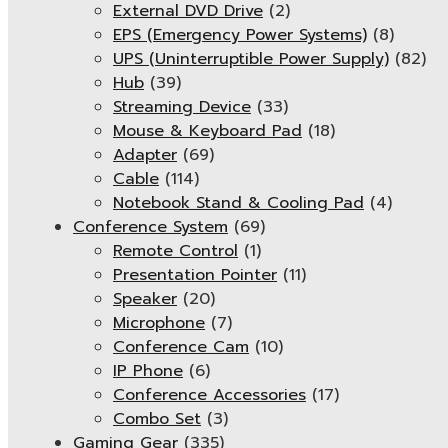
External DVD Drive
(2)
EPS (Emergency Power Systems)
(8)
UPS (Uninterruptible Power Supply)
(82)
Hub
(39)
Streaming Device
(33)
Mouse & Keyboard Pad
(18)
Adapter
(69)
Cable
(114)
Notebook Stand & Cooling Pad
(4)
Conference System
(69)
Remote Control
(1)
Presentation Pointer
(11)
Speaker
(20)
Microphone
(7)
Conference Cam
(10)
IP Phone
(6)
Conference Accessories
(17)
Combo Set
(3)
Gaming Gear
(335)