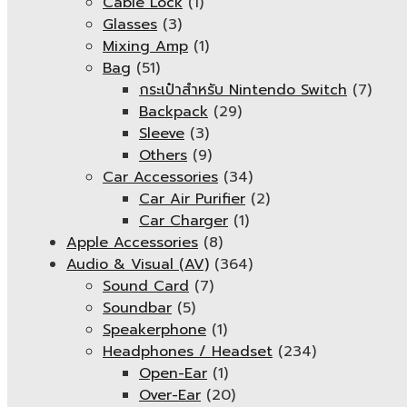
Cable Lock
(1)
Glasses
(3)
Mixing Amp
(1)
Bag
(51)
กระเป๋าสำหรับ Nintendo Switch
(7)
Backpack
(29)
Sleeve
(3)
Others
(9)
Car Accessories
(34)
Car Air Purifier
(2)
Car Charger
(1)
Apple Accessories
(8)
Audio & Visual (AV)
(364)
Sound Card
(7)
Soundbar
(5)
Speakerphone
(1)
Headphones / Headset
(234)
Open-Ear
(1)
Over-Ear
(20)