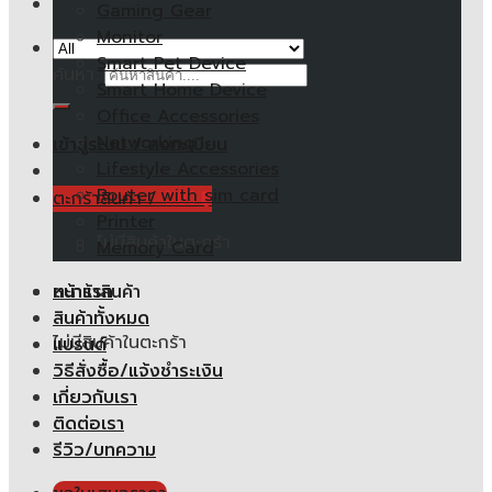
Gaming Gear
Monitor
Smart Pet Device
ค้นหา:
Smart Home Device
Office Accessories
Networking
เข้าสู่ระบบ / ลงทะเบียน
Lifestyle Accessories
Router with sim card
ตะกร้าสินค้า /
0.00
฿
Printer
ไม่มีสินค้าในตะกร้า
Memory Card
หน้าแรก
ตะกร้าสินค้า
สินค้าทั้งหมด
ไม่มีสินค้าในตะกร้า
แบรนด์
วิธีสั่งซื้อ/แจ้งชำระเงิน
เกี่ยวกับเรา
ติดต่อเรา
รีวิว/บทความ