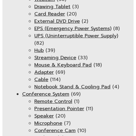
Drawing Tablet
(3)
Card Reader
(20)
External DVD Drive
(2)
EPS (Emergency Power Systems)
(8)
UPS (Uninterruptible Power Supply)
(82)
Hub
(39)
Streaming Device
(33)
Mouse & Keyboard Pad
(18)
Adapter
(69)
Cable
(114)
Notebook Stand & Cooling Pad
(4)
Conference System
(69)
Remote Control
(1)
Presentation Pointer
(11)
Speaker
(20)
Microphone
(7)
Conference Cam
(10)