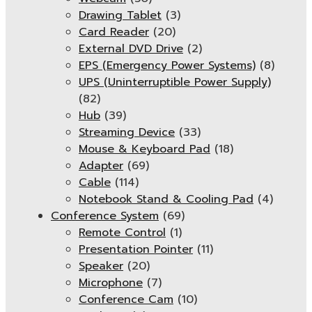
Drawing Tablet
(3)
Card Reader
(20)
External DVD Drive
(2)
EPS (Emergency Power Systems)
(8)
UPS (Uninterruptible Power Supply)
(82)
Hub
(39)
Streaming Device
(33)
Mouse & Keyboard Pad
(18)
Adapter
(69)
Cable
(114)
Notebook Stand & Cooling Pad
(4)
Conference System
(69)
Remote Control
(1)
Presentation Pointer
(11)
Speaker
(20)
Microphone
(7)
Conference Cam
(10)