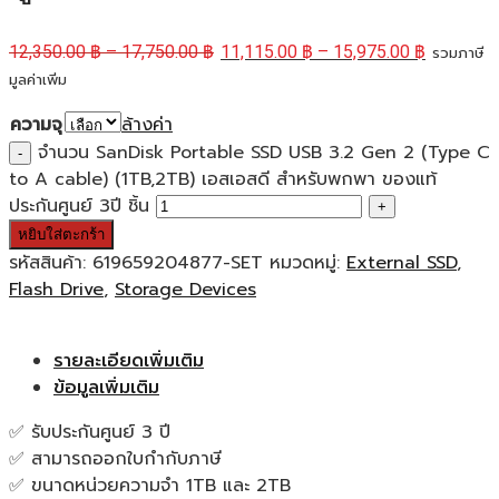
12,350.00
฿
–
17,750.00
฿
11,115.00
฿
–
15,975.00
฿
รวมภาษี
มูลค่าเพิ่ม
ความจุ
ล้างค่า
จำนวน SanDisk Portable SSD USB 3.2 Gen 2 (Type C
to A cable) (1TB,2TB) เอสเอสดี สำหรับพกพา ของแท้
ประกันศูนย์ 3ปี ชิ้น
หยิบใส่ตะกร้า
รหัสสินค้า:
619659204877-SET
หมวดหมู่:
External SSD
,
Flash Drive
,
Storage Devices
รายละเอียดเพิ่มเติม
ข้อมูลเพิ่มเติม
✅ รับประกันศูนย์ 3 ปี
✅ สามารถออกใบกำกับภาษี
✅ ขนาดหน่วยความจำ 1TB และ 2TB