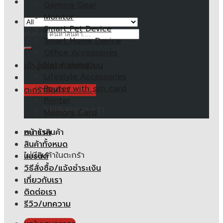
Gaming Gear
Monitor
Smart Pet Device
ค้นหา:
Smart Home Device
Office Accessories
Networking
เข้าสู่ระบบ / ลงทะเบียน
Lifestyle Accessories
Router with sim card
ตะกร้าสินค้า /
0.00
฿
Printer
ไม่มีสินค้าในตะกร้า
Memory Card
หน้าแรก
ตะกร้าสินค้า
สินค้าทั้งหมด
ไม่มีสินค้าในตะกร้า
แบรนด์
วิธีสั่งซื้อ/แจ้งชำระเงิน
เกี่ยวกับเรา
ติดต่อเรา
รีวิว/บทความ