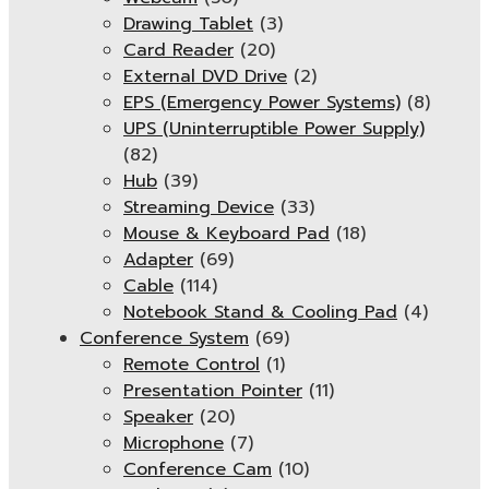
Drawing Tablet
(3)
Card Reader
(20)
External DVD Drive
(2)
EPS (Emergency Power Systems)
(8)
UPS (Uninterruptible Power Supply)
(82)
Hub
(39)
Streaming Device
(33)
Mouse & Keyboard Pad
(18)
Adapter
(69)
Cable
(114)
Notebook Stand & Cooling Pad
(4)
Conference System
(69)
Remote Control
(1)
Presentation Pointer
(11)
Speaker
(20)
Microphone
(7)
Conference Cam
(10)