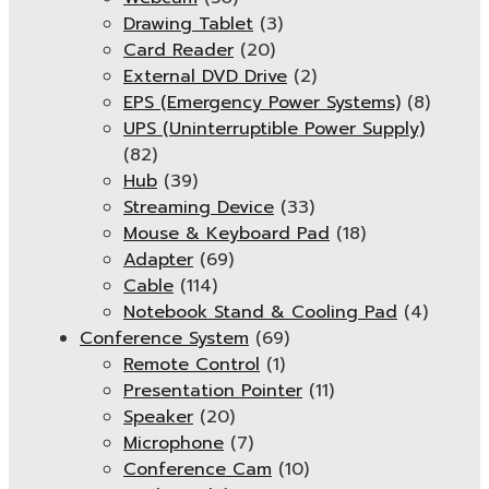
Drawing Tablet
(3)
Card Reader
(20)
External DVD Drive
(2)
EPS (Emergency Power Systems)
(8)
UPS (Uninterruptible Power Supply)
(82)
Hub
(39)
Streaming Device
(33)
Mouse & Keyboard Pad
(18)
Adapter
(69)
Cable
(114)
Notebook Stand & Cooling Pad
(4)
Conference System
(69)
Remote Control
(1)
Presentation Pointer
(11)
Speaker
(20)
Microphone
(7)
Conference Cam
(10)