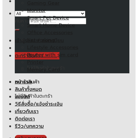
Gaming Gear
Monitor
Smart Pet Device
ค้นหา:
Smart Home Device
Office Accessories
Networking
เข้าสู่ระบบ / ลงทะเบียน
Lifestyle Accessories
Router with sim card
ตะกร้าสินค้า /
0.00
฿
Printer
ไม่มีสินค้าในตะกร้า
Memory Card
หน้าแรก
ตะกร้าสินค้า
สินค้าทั้งหมด
ไม่มีสินค้าในตะกร้า
แบรนด์
วิธีสั่งซื้อ/แจ้งชำระเงิน
เกี่ยวกับเรา
ติดต่อเรา
รีวิว/บทความ