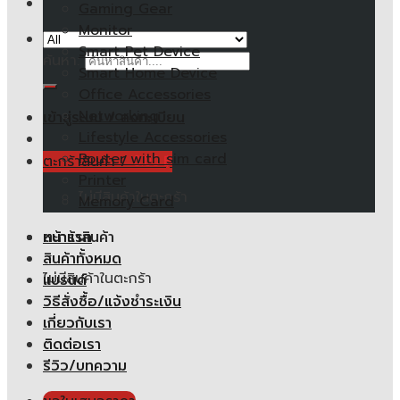
Gaming Gear
Monitor
Smart Pet Device
ค้นหา:
Smart Home Device
Office Accessories
Networking
เข้าสู่ระบบ / ลงทะเบียน
Lifestyle Accessories
Router with sim card
ตะกร้าสินค้า /
0.00
฿
Printer
ไม่มีสินค้าในตะกร้า
Memory Card
หน้าแรก
ตะกร้าสินค้า
สินค้าทั้งหมด
ไม่มีสินค้าในตะกร้า
แบรนด์
วิธีสั่งซื้อ/แจ้งชำระเงิน
เกี่ยวกับเรา
ติดต่อเรา
รีวิว/บทความ