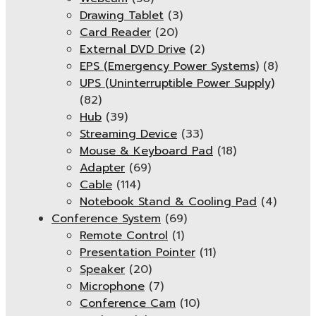
Drawing Tablet
(3)
Card Reader
(20)
External DVD Drive
(2)
EPS (Emergency Power Systems)
(8)
UPS (Uninterruptible Power Supply)
(82)
Hub
(39)
Streaming Device
(33)
Mouse & Keyboard Pad
(18)
Adapter
(69)
Cable
(114)
Notebook Stand & Cooling Pad
(4)
Conference System
(69)
Remote Control
(1)
Presentation Pointer
(11)
Speaker
(20)
Microphone
(7)
Conference Cam
(10)