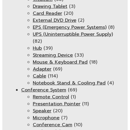
Drawing Tablet
(3)
Card Reader
(20)
External DVD Drive
(2)
EPS (Emergency Power Systems)
(8)
UPS (Uninterruptible Power Supply)
(82)
Hub
(39)
Streaming Device
(33)
Mouse & Keyboard Pad
(18)
Adapter
(69)
Cable
(114)
Notebook Stand & Cooling Pad
(4)
Conference System
(69)
Remote Control
(1)
Presentation Pointer
(11)
Speaker
(20)
Microphone
(7)
Conference Cam
(10)