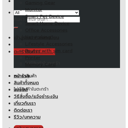
Gaming Gear
Monitor
Smart Pet Device
ค้นหา:
Smart Home Device
Office Accessories
Networking
เข้าสู่ระบบ / ลงทะเบียน
Lifestyle Accessories
Router with sim card
ตะกร้าสินค้า /
0.00
฿
Printer
ไม่มีสินค้าในตะกร้า
Memory Card
หน้าแรก
ตะกร้าสินค้า
สินค้าทั้งหมด
ไม่มีสินค้าในตะกร้า
แบรนด์
วิธีสั่งซื้อ/แจ้งชำระเงิน
เกี่ยวกับเรา
ติดต่อเรา
รีวิว/บทความ