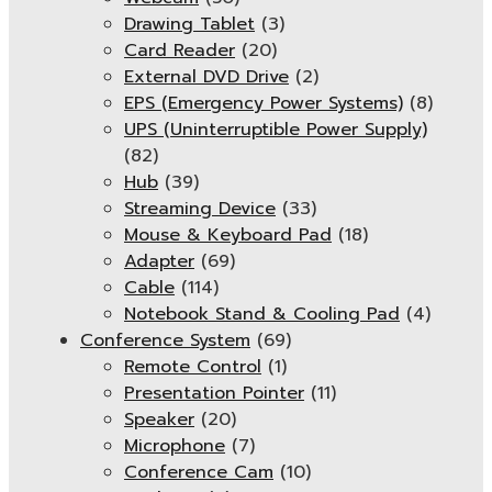
Drawing Tablet
(3)
Card Reader
(20)
External DVD Drive
(2)
EPS (Emergency Power Systems)
(8)
UPS (Uninterruptible Power Supply)
(82)
Hub
(39)
Streaming Device
(33)
Mouse & Keyboard Pad
(18)
Adapter
(69)
Cable
(114)
Notebook Stand & Cooling Pad
(4)
Conference System
(69)
Remote Control
(1)
Presentation Pointer
(11)
Speaker
(20)
Microphone
(7)
Conference Cam
(10)