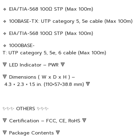
🔹 EIA/TIA-568 100Ω STP (Max 100m)
🔹 100BASE-TX: UTP category 5, 5e cable (Max 100m)
🔹 EIA/TIA-568 100Ω STP (Max 100m)
🔹 1000BASE-
T: UTP category 5, 5e, 6 cable (Max 100m)
🔻 LED Indicator – PWR 🔻
🔻 Dimensions ( W x D x H ) –
4.3 × 2.3 × 1.5 in. (110×57×38.8 mm) 🔻
✨✨✨ OTHERS ✨✨✨
🔻 Certification – FCC, CE, RoHS 🔻
🔻 Package Contents 🔻