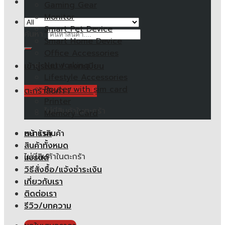
Gaming Gear
Monitor
Smart Pet Device
ค้นหา:
Smart Home Device
Office Accessories
Networking
เข้าสู่ระบบ / ลงทะเบียน
Lifestyle Accessories
Router with sim card
ตะกร้าสินค้า /
0.00
฿
Printer
ไม่มีสินค้าในตะกร้า
Memory Card
หน้าแรก
ตะกร้าสินค้า
สินค้าทั้งหมด
ไม่มีสินค้าในตะกร้า
แบรนด์
วิธีสั่งซื้อ/แจ้งชำระเงิน
เกี่ยวกับเรา
ติดต่อเรา
รีวิว/บทความ