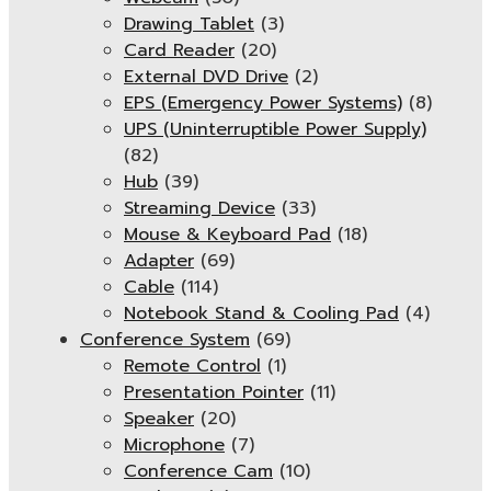
Drawing Tablet
(3)
Card Reader
(20)
External DVD Drive
(2)
EPS (Emergency Power Systems)
(8)
UPS (Uninterruptible Power Supply)
(82)
Hub
(39)
Streaming Device
(33)
Mouse & Keyboard Pad
(18)
Adapter
(69)
Cable
(114)
Notebook Stand & Cooling Pad
(4)
Conference System
(69)
Remote Control
(1)
Presentation Pointer
(11)
Speaker
(20)
Microphone
(7)
Conference Cam
(10)