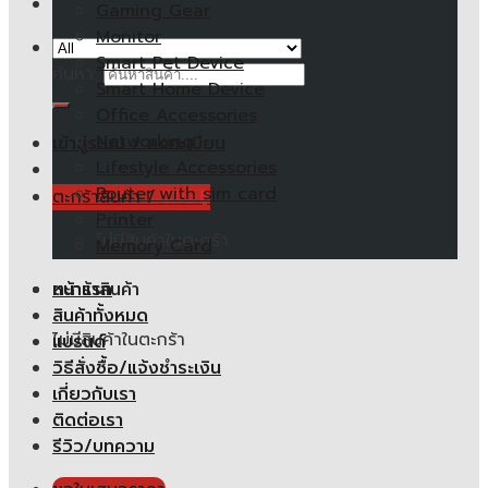
Gaming Gear
Monitor
Smart Pet Device
ค้นหา:
Smart Home Device
Office Accessories
Networking
เข้าสู่ระบบ / ลงทะเบียน
Lifestyle Accessories
Router with sim card
ตะกร้าสินค้า /
0.00
฿
Printer
ไม่มีสินค้าในตะกร้า
Memory Card
หน้าแรก
ตะกร้าสินค้า
สินค้าทั้งหมด
ไม่มีสินค้าในตะกร้า
แบรนด์
วิธีสั่งซื้อ/แจ้งชำระเงิน
เกี่ยวกับเรา
ติดต่อเรา
รีวิว/บทความ