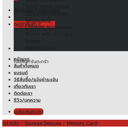
Smart Home Device
เข้าสู่ระบบ / ลงทะเบียน
Office Accessories
Networking
ตะกร้าสินค้า /
0.00
฿
Lifestyle Accessories
Router with sim card
ไม่มีสินค้าในตะกร้า
Printer
Memory Card
ตะกร้าสินค้า
หน้าแรก
ไม่มีสินค้าในตะกร้า
สินค้าทั้งหมด
แบรนด์
วิธีสั่งซื้อ/แจ้งชำระเงิน
เกี่ยวกับเรา
ติดต่อเรา
รีวิว/บทความ
ขอใบเสนอราคา
หน้าหลัก
/
Storage Devices
/
Memory Card