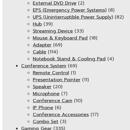
External DVD Drive
(2)
EPS (Emergency Power Systems)
(8)
UPS (Uninterruptible Power Supply)
(82)
Hub
(39)
Streaming Device
(33)
Mouse & Keyboard Pad
(18)
Adapter
(69)
Cable
(114)
Notebook Stand & Cooling Pad
(4)
Conference System
(69)
Remote Control
(1)
Presentation Pointer
(11)
Speaker
(20)
Microphone
(7)
Conference Cam
(10)
IP Phone
(6)
Conference Accessories
(17)
Combo Set
(3)
Gaming Gear
(335)