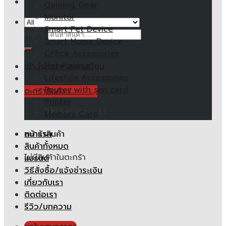
Gaming Gear
Monitor
Smart Pet Device
ค้นหา:
Smart Home Device
Office Accessories
Networking
เข้าสู่ระบบ / ลงทะเบียน
Lifestyle Accessories
Router with sim card
ตะกร้าสินค้า /
0.00
฿
Printer
ไม่มีสินค้าในตะกร้า
Memory Card
หน้าแรก
ตะกร้าสินค้า
สินค้าทั้งหมด
ไม่มีสินค้าในตะกร้า
แบรนด์
วิธีสั่งซื้อ/แจ้งชำระเงิน
เกี่ยวกับเรา
ติดต่อเรา
รีวิว/บทความ