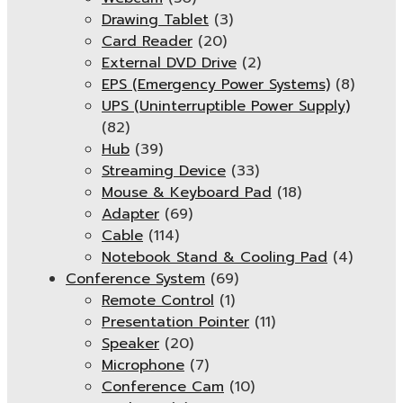
Drawing Tablet
(3)
Card Reader
(20)
External DVD Drive
(2)
EPS (Emergency Power Systems)
(8)
UPS (Uninterruptible Power Supply)
(82)
Hub
(39)
Streaming Device
(33)
Mouse & Keyboard Pad
(18)
Adapter
(69)
Cable
(114)
Notebook Stand & Cooling Pad
(4)
Conference System
(69)
Remote Control
(1)
Presentation Pointer
(11)
Speaker
(20)
Microphone
(7)
Conference Cam
(10)