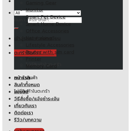
Gaming Gear
Monitor
Smart Pet Device
ค้นหา:
Smart Home Device
Office Accessories
Networking
เข้าสู่ระบบ / ลงทะเบียน
Lifestyle Accessories
Router with sim card
ตะกร้าสินค้า /
0.00
฿
Printer
ไม่มีสินค้าในตะกร้า
Memory Card
หน้าแรก
ตะกร้าสินค้า
สินค้าทั้งหมด
ไม่มีสินค้าในตะกร้า
แบรนด์
วิธีสั่งซื้อ/แจ้งชำระเงิน
เกี่ยวกับเรา
ติดต่อเรา
รีวิว/บทความ