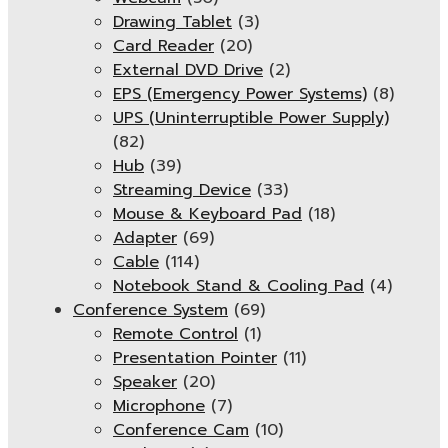
Drawing Tablet
(3)
Card Reader
(20)
External DVD Drive
(2)
EPS (Emergency Power Systems)
(8)
UPS (Uninterruptible Power Supply)
(82)
Hub
(39)
Streaming Device
(33)
Mouse & Keyboard Pad
(18)
Adapter
(69)
Cable
(114)
Notebook Stand & Cooling Pad
(4)
Conference System
(69)
Remote Control
(1)
Presentation Pointer
(11)
Speaker
(20)
Microphone
(7)
Conference Cam
(10)