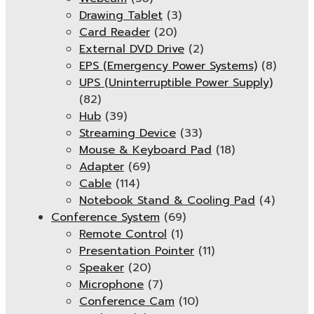
Drawing Tablet
(3)
Card Reader
(20)
External DVD Drive
(2)
EPS (Emergency Power Systems)
(8)
UPS (Uninterruptible Power Supply)
(82)
Hub
(39)
Streaming Device
(33)
Mouse & Keyboard Pad
(18)
Adapter
(69)
Cable
(114)
Notebook Stand & Cooling Pad
(4)
Conference System
(69)
Remote Control
(1)
Presentation Pointer
(11)
Speaker
(20)
Microphone
(7)
Conference Cam
(10)