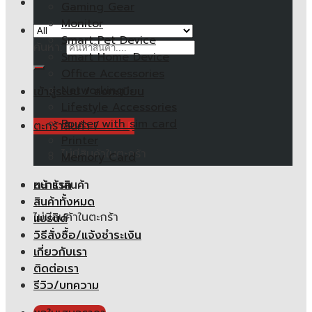
Gaming Gear
Monitor
Smart Pet Device
ค้นหา:
Smart Home Device
Office Accessories
Networking
เข้าสู่ระบบ / ลงทะเบียน
Lifestyle Accessories
Router with sim card
ตะกร้าสินค้า /
0.00
฿
Printer
ไม่มีสินค้าในตะกร้า
Memory Card
หน้าแรก
ตะกร้าสินค้า
สินค้าทั้งหมด
ไม่มีสินค้าในตะกร้า
แบรนด์
วิธีสั่งซื้อ/แจ้งชำระเงิน
เกี่ยวกับเรา
ติดต่อเรา
รีวิว/บทความ