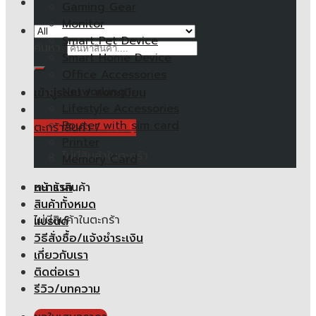
Gaming Gear
Monitor
Smart Pet Device
ค้นหา:
Smart Home Device
Office Accessories
Networking
เข้าสู่ระบบ / ลงทะเบียน
Lifestyle Accessories
Router with sim card
ตะกร้าสินค้า /
0.00
฿
Printer
ไม่มีสินค้าในตะกร้า
Memory Card
หน้าแรก
ตะกร้าสินค้า
สินค้าทั้งหมด
ไม่มีสินค้าในตะกร้า
แบรนด์
วิธีสั่งซื้อ/แจ้งชำระเงิน
เกี่ยวกับเรา
ติดต่อเรา
รีวิว/บทความ