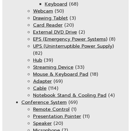
Keyboard
(68)
Webcam
(50)
Drawing Tablet
(3)
Card Reader
(20)
External DVD Drive
(2)
EPS (Emergency Power Systems)
(8)
UPS (Uninterruptible Power Supply)
(82)
Hub
(39)
Streaming Device
(33)
Mouse & Keyboard Pad
(18)
Adapter
(69)
Cable
(114)
Notebook Stand & Cooling Pad
(4)
Conference System
(69)
Remote Control
(1)
Presentation Pointer
(11)
Speaker
(20)
Microphone
(7)