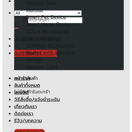
Gaming Gear
Monitor
Smart Pet Device
ค้นหา:
Smart Home Device
Office Accessories
Networking
เข้าสู่ระบบ / ลงทะเบียน
Lifestyle Accessories
Router with sim card
ตะกร้าสินค้า /
0.00
฿
Printer
ไม่มีสินค้าในตะกร้า
Memory Card
หน้าแรก
ตะกร้าสินค้า
สินค้าทั้งหมด
ไม่มีสินค้าในตะกร้า
แบรนด์
วิธีสั่งซื้อ/แจ้งชำระเงิน
เกี่ยวกับเรา
ติดต่อเรา
รีวิว/บทความ