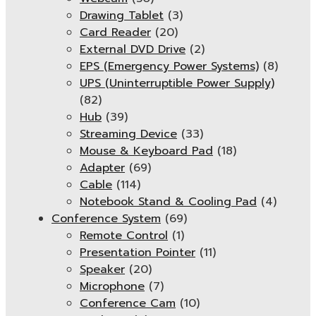
Drawing Tablet
(3)
Card Reader
(20)
External DVD Drive
(2)
EPS (Emergency Power Systems)
(8)
UPS (Uninterruptible Power Supply)
(82)
Hub
(39)
Streaming Device
(33)
Mouse & Keyboard Pad
(18)
Adapter
(69)
Cable
(114)
Notebook Stand & Cooling Pad
(4)
Conference System
(69)
Remote Control
(1)
Presentation Pointer
(11)
Speaker
(20)
Microphone
(7)
Conference Cam
(10)